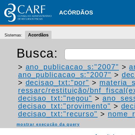
ACÓRDÃOS
Acordãos
Sistemas:
Busca:
>
ano_publicacao_s:"2007"
>
a
ano_publicacao_s:"2007"
>
dec
>
decisao_txt:"por"
>
materia_s
ressarc/restituição/bnf_fiscal(ex
decisao_txt:"negou"
>
ano_ses
decisao_txt:"provimento"
>
dec
decisao_txt:"recurso"
>
nome_r
mostrar execução da query