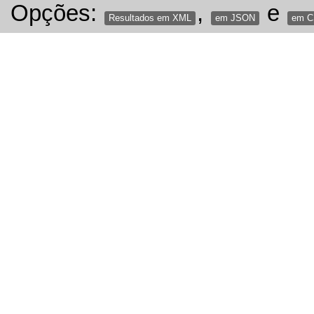
Opções:
,
e
Resultados em XML
em JSON
em 