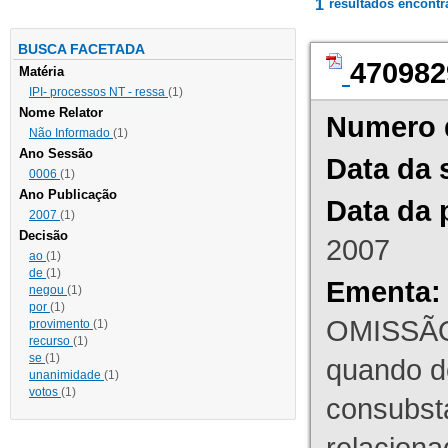
1
resultados encont
BUSCA FACETADA
470982
Matéria
IPI- processos NT - ressa
(1)
Nome Relator
Numero 
Não Informado
(1)
Ano Sessão
Data da 
0006
(1)
Ano Publicação
Data da 
2007
(1)
Decisão
2007
ao
(1)
de
(1)
Ementa:
negou
(1)
por
(1)
OMISSÃO
provimento
(1)
recurso
(1)
se
(1)
quando d
unanimidade
(1)
votos
(1)
consubst
relaciona