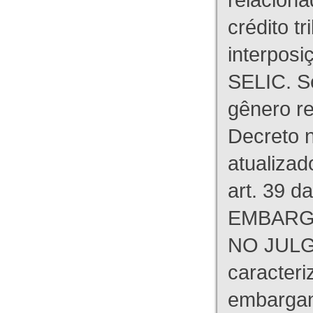
crédito tr
interpos
SELIC. S
gênero re
Decreto n
atualizad
art. 39 d
EMBARG
NO JULG
caracteri
embargant