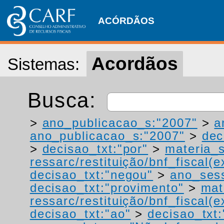
ACÓRDÃOS
Acordãos
Sistemas:
Busca:
>
ano_publicacao_s:"2007"
>
a
ano_publicacao_s:"2007"
>
dec
>
decisao_txt:"por"
>
materia_s
ressarc/restituição/bnf_fiscal(ex
decisao_txt:"negou"
>
ano_ses
decisao_txt:"provimento"
>
mat
ressarc/restituição/bnf_fiscal(ex
decisao_txt:"ao"
>
decisao_txt