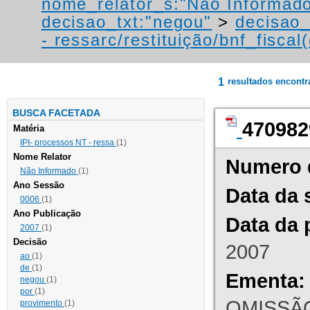
nome_relator_s:"Não Informad
decisao_txt:"negou"
>
decisao_
- ressarc/restituição/bnf_fiscal(
1
resultados encont
BUSCA FACETADA
470982
Matéria
IPI- processos NT - ressa
(1)
Nome Relator
Numero 
Não Informado
(1)
Ano Sessão
Data da 
0006
(1)
Ano Publicação
Data da 
2007
(1)
Decisão
2007
ao
(1)
de
(1)
Ementa:
negou
(1)
por
(1)
OMISSÃO
provimento
(1)