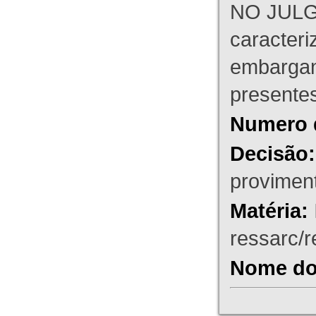
NO JULG
caracteri
embargant
presente
Numero 
Decisão:
proviment
Matéria:
ressarc/re
Nome do 