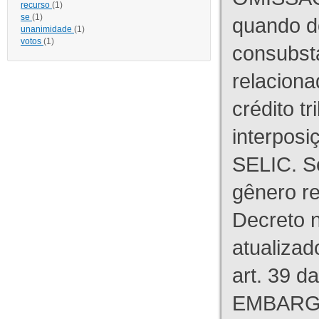
recurso
(1)
se
(1)
quando d
unanimidade
(1)
votos
(1)
consubst
relaciona
crédito tr
interpos
SELIC. S
gênero re
Decreto n
atualizad
art. 39 d
EMBARG