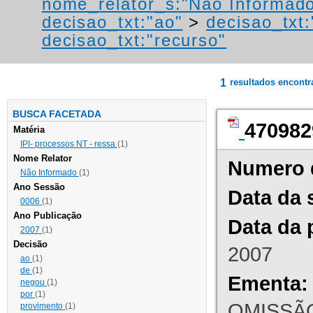
nome_relator_s:"Não Informad
decisao_txt:"ao"
>
decisao_txt:
decisao_txt:"recurso"
1
resultados encont
BUSCA FACETADA
470982
Matéria
IPI- processos NT - ressa
(1)
Nome Relator
Numero 
Não Informado
(1)
Ano Sessão
Data da 
0006
(1)
Ano Publicação
Data da 
2007
(1)
Decisão
2007
ao
(1)
de
(1)
Ementa:
negou
(1)
por
(1)
OMISSÃO
provimento
(1)