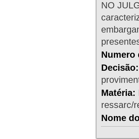
NO JULG
caracteri
embargant
presente
Numero 
Decisão:
proviment
Matéria:
ressarc/re
Nome do 