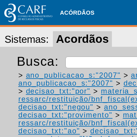
ACÓRDÃOS
Acordãos
Sistemas:
Busca:
>
ano_publicacao_s:"2007"
>
a
ano_publicacao_s:"2007"
>
dec
>
decisao_txt:"por"
>
materia_s
ressarc/restituição/bnf_fiscal(ex
decisao_txt:"negou"
>
ano_ses
decisao_txt:"provimento"
>
mat
ressarc/restituição/bnf_fiscal(ex
decisao_txt:"ao"
>
decisao_txt