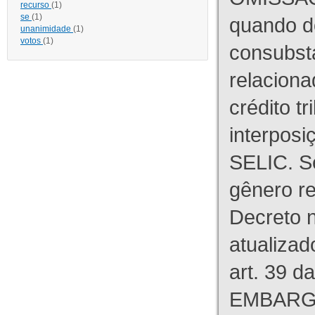
recurso
(1)
se
(1)
quando d
unanimidade
(1)
votos
(1)
consubst
relaciona
crédito tr
interpos
SELIC. S
gênero re
Decreto n
atualizad
art. 39 d
EMBARG