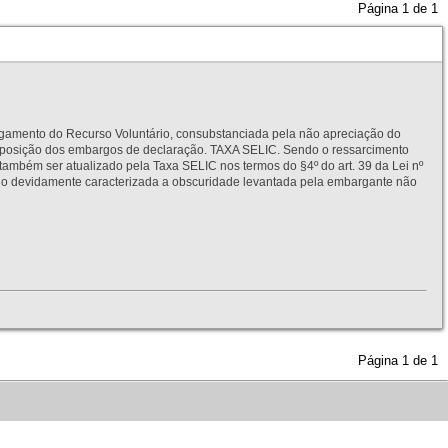
Página
1
de
1
to do Recurso Voluntário, consubstanciada pela não apreciação do
interposição dos embargos de declaração. TAXA SELIC. Sendo o ressarcimento
também ser atualizado pela Taxa SELIC nos termos do §4º do art. 39 da Lei nº
idamente caracterizada a obscuridade levantada pela embargante não
Página
1
de
1