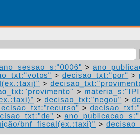
ano_sessao_s:"0006"
>
ano_publica
ao_txt:"votos"
>
decisao_txt:"por"
>
(ex.:taxi)"
>
decisao_txt:"proviment
ao_txt:"provimento"
>
materia_s:"IP
ex.:taxi)"
>
decisao_txt:"negou"
>
d
decisao_txt:"recurso"
>
decisao_txt:
cisao_txt:"de"
>
ano_publicacao_s:
ição/bnf_fiscal(ex.:taxi)"
>
decisao_