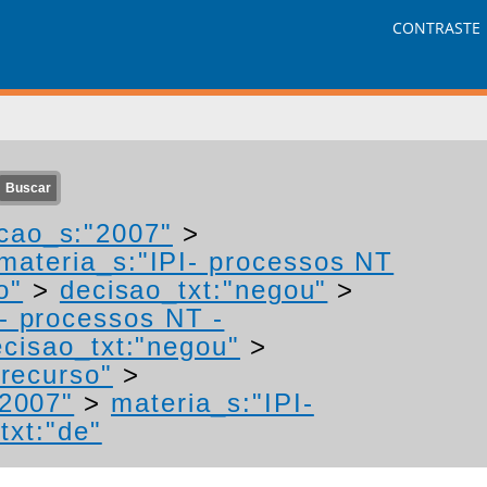
CONTRASTE
cao_s:"2007"
>
materia_s:"IPI- processos NT
o"
>
decisao_txt:"negou"
>
I- processos NT -
ecisao_txt:"negou"
>
"recurso"
>
"2007"
>
materia_s:"IPI-
txt:"de"