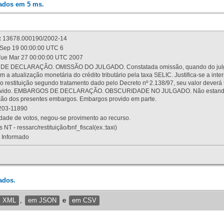
rados em 5 ms.
:
13678.000190/2002-14
Sep 19 00:00:00 UTC 6
ue Mar 27 00:00:00 UTC 2007
 DECLARAÇÃO. OMISSÃO DO JULGADO. Constatada omissão, quando do julgamen
m a atualização monetária do crédito tributário pela taxa SELIC. Justifica-se a 
 restituição segundo tratamento dado pelo Decreto nº 2.138/97, seu valor deverá 
rovido. EMBARGOS DE DECLARAÇÃO. OBSCURIDADE NO JULGADO. Não estando dev
osição dos presentes embargos. Embargos provido em parte.
03-11890
ade de votos, negou-se provimento ao recurso.
 NT - ressarc/restituição/bnf_fiscal(ex.:taxi)
Informado
ados.
m XML
,
em JSON
e
em CSV