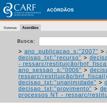
ACÓRDÃOS
Acordãos
Sistemas:
Busca:
>
ano_publicacao_s:"2007"
>
decisao_txt:"recurso"
>
decis
- ressarc/restituição/bnf_fiscal
ano_sessao_s:"0006"
>
decis
ressarc/restituição/bnf_fiscal(
decisao_txt:"unanimidade"
>
decisao_txt:"provimento"
>
de
processos NT - ressarc/restitu