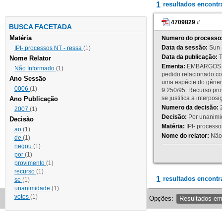
1
resultados encont
4709829
#
BUSCA FACETADA
Matéria
Numero do processo
Data da sessão:
Sun 
IPI- processos NT - ressa
(1)
Data da publicação:
T
Nome Relator
Ementa:
EMBARGOS DE
Não Informado
(1)
pedido relacionado co
Ano Sessão
uma espécie do gênero
0006
(1)
9.250/95. Recurso p
se justifica a interp
Ano Publicação
Numero da decisão:
2
2007
(1)
Decisão:
Por unanimid
Decisão
Matéria:
IPI- processos
ao
(1)
Nome do relator:
Não 
de
(1)
negou
(1)
por
(1)
provimento
(1)
recurso
(1)
1
resultados encontr
se
(1)
unanimidade
(1)
votos
(1)
Opções:
Resultados e