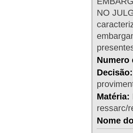
EMBARG
NO JULG
caracteri
embargant
presente
Numero 
Decisão:
proviment
Matéria:
ressarc/re
Nome do 