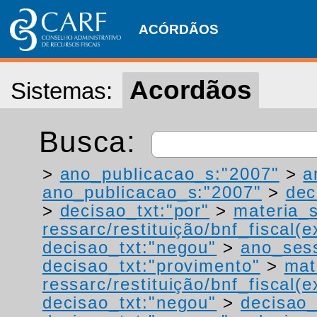
ACÓRDÃOS
Acordãos
Sistemas:
Busca:
>
ano_publicacao_s:"2007"
>
a
ano_publicacao_s:"2007"
>
dec
>
decisao_txt:"por"
>
materia_s
ressarc/restituição/bnf_fiscal(ex
decisao_txt:"negou"
>
ano_ses
decisao_txt:"provimento"
>
mat
ressarc/restituição/bnf_fiscal(ex
decisao_txt:"negou"
>
decisao_