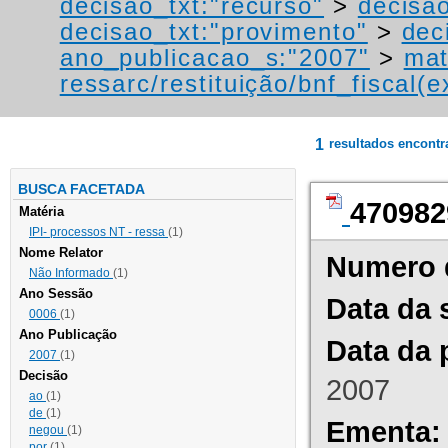
decisao_txt:"recurso"
>
decisao
decisao_txt:"provimento"
>
dec
ano_publicacao_s:"2007"
>
mat
ressarc/restituição/bnf_fiscal(ex
1
resultados encont
BUSCA FACETADA
470982
Matéria
IPI- processos NT - ressa
(1)
Nome Relator
Numero 
Não Informado
(1)
Ano Sessão
Data da 
0006
(1)
Ano Publicação
Data da 
2007
(1)
Decisão
2007
ao
(1)
de
(1)
Ementa:
negou
(1)
por
(1)