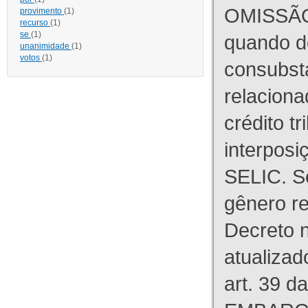
OMISSÃO
provimento
(1)
recurso
(1)
se
(1)
quando d
unanimidade
(1)
votos
(1)
consubst
relaciona
crédito tr
interpos
SELIC. S
gênero re
Decreto n
atualizad
art. 39 d