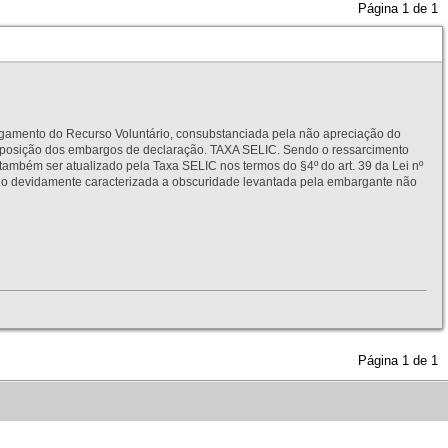
Página
1
de
1
to do Recurso Voluntário, consubstanciada pela não apreciação do
interposição dos embargos de declaração. TAXA SELIC. Sendo o ressarcimento
também ser atualizado pela Taxa SELIC nos termos do §4º do art. 39 da Lei nº
idamente caracterizada a obscuridade levantada pela embargante não
Página
1
de
1