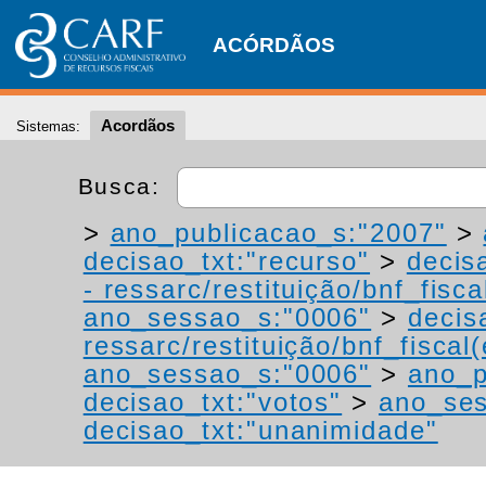
ACÓRDÃOS
Acordãos
Sistemas:
Busca:
>
ano_publicacao_s:"2007"
>
decisao_txt:"recurso"
>
decis
- ressarc/restituição/bnf_fiscal
ano_sessao_s:"0006"
>
decis
ressarc/restituição/bnf_fiscal(
ano_sessao_s:"0006"
>
ano_p
decisao_txt:"votos"
>
ano_ses
decisao_txt:"unanimidade"