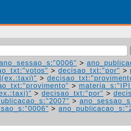
ano_sessao_s:"0006"
>
ano_publica
ao_txt:"votos"
>
decisao_txt:"por"
>
(ex.:taxi)"
>
decisao_txt:"proviment
ao_txt:"provimento"
>
materia_s:"IP
ex.:taxi)"
>
decisao_txt:"por"
>
deci
ublicacao_s:"2007"
>
ano_sessao_s
sao_s:"0006"
>
ano_publicacao_s:"