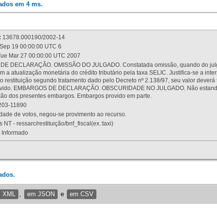
rados em 4 ms.
:
13678.000190/2002-14
Sep 19 00:00:00 UTC 6
ue Mar 27 00:00:00 UTC 2007
 DECLARAÇÃO. OMISSÃO DO JULGADO. Constatada omissão, quando do julgamen
m a atualização monetária do crédito tributário pela taxa SELIC. Justifica-se a 
 restituição segundo tratamento dado pelo Decreto nº 2.138/97, seu valor deverá 
rovido. EMBARGOS DE DECLARAÇÃO. OBSCURIDADE NO JULGADO. Não estando dev
osição dos presentes embargos. Embargos provido em parte.
03-11890
ade de votos, negou-se provimento ao recurso.
 NT - ressarc/restituição/bnf_fiscal(ex.:taxi)
Informado
ados.
m XML
,
em JSON
e
em CSV