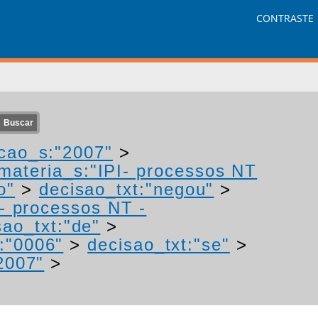
CONTRASTE
cao_s:"2007"
>
materia_s:"IPI- processos NT
o"
>
decisao_txt:"negou"
>
I- processos NT -
sao_txt:"de"
>
:"0006"
>
decisao_txt:"se"
>
2007"
>