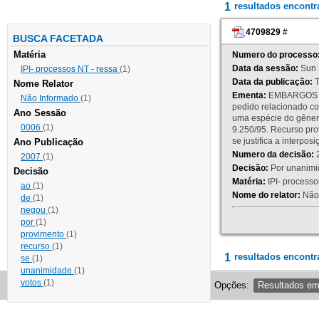
1
resultados encont
4709829
#
BUSCA FACETADA
Matéria
Numero do processo
Data da sessão:
Sun 
IPI- processos NT - ressa
(1)
Data da publicação:
T
Nome Relator
Ementa:
EMBARGOS DE
Não Informado
(1)
pedido relacionado co
Ano Sessão
uma espécie do gênero
0006
(1)
9.250/95. Recurso p
se justifica a interp
Ano Publicação
Numero da decisão:
2
2007
(1)
Decisão:
Por unanimid
Decisão
Matéria:
IPI- processos
ao
(1)
Nome do relator:
Não 
de
(1)
negou
(1)
por
(1)
provimento
(1)
recurso
(1)
1
resultados encontr
se
(1)
unanimidade
(1)
votos
(1)
Opções:
Resultados e