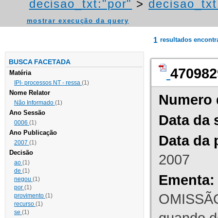
decisao_txt:"por"
>
decisao_txt
mostrar execução da query
1
resultados encont
BUSCA FACETADA
470982
Matéria
IPI- processos NT - ressa
(1)
Nome Relator
Numero 
Não Informado
(1)
Ano Sessão
Data da 
0006
(1)
Ano Publicação
Data da 
2007
(1)
Decisão
2007
ao
(1)
de
(1)
Ementa:
negou
(1)
por
(1)
OMISSÃO
provimento
(1)
recurso
(1)
se
(1)
quando d