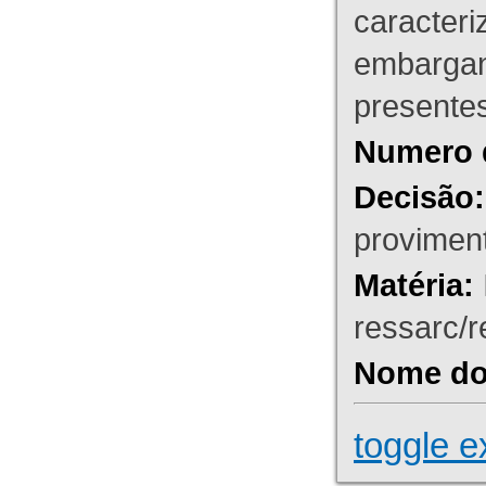
caracteri
embargant
presente
Numero 
Decisão:
proviment
Matéria:
ressarc/re
Nome do 
toggle e