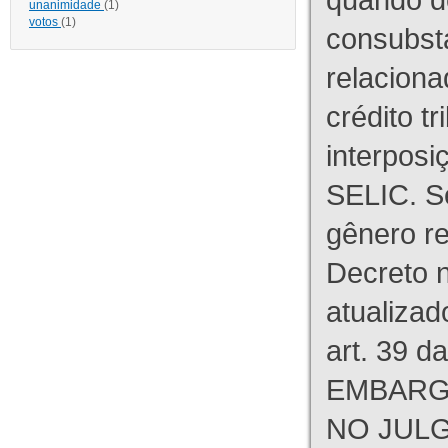
unanimidade
(1)
votos
(1)
consubst
relaciona
crédito tr
interpos
SELIC. S
gênero re
Decreto n
atualizad
art. 39 d
EMBARG
NO JULG