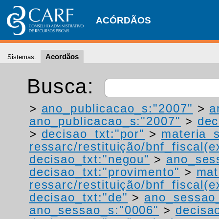
ACÓRDÃOS
Acordãos
Sistemas:
Busca:
>
ano_publicacao_s:"2007"
>
a
ano_publicacao_s:"2007"
>
dec
>
decisao_txt:"por"
>
materia_s
ressarc/restituição/bnf_fiscal(ex
decisao_txt:"negou"
>
ano_ses
decisao_txt:"provimento"
>
mat
ressarc/restituição/bnf_fiscal(ex
decisao_txt:"de"
>
ano_sessao
ano_sessao_s:"0006"
>
decisao