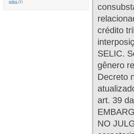
votos
(1)
consubst
relaciona
crédito tr
interpos
SELIC. S
gênero re
Decreto n
atualizad
art. 39 d
EMBARG
NO JULG