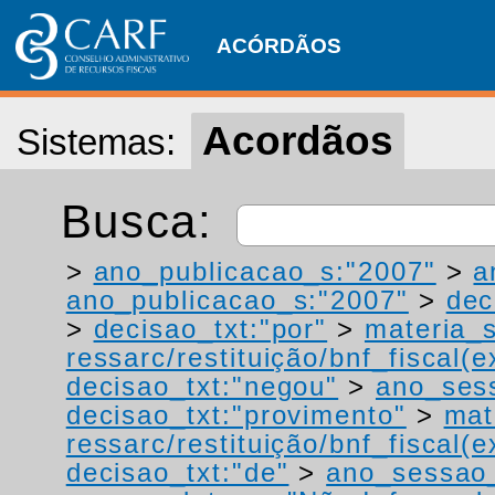
ACÓRDÃOS
Acordãos
Sistemas:
Busca:
>
ano_publicacao_s:"2007"
>
a
ano_publicacao_s:"2007"
>
dec
>
decisao_txt:"por"
>
materia_s
ressarc/restituição/bnf_fiscal(ex
decisao_txt:"negou"
>
ano_ses
decisao_txt:"provimento"
>
mat
ressarc/restituição/bnf_fiscal(ex
decisao_txt:"de"
>
ano_sessao