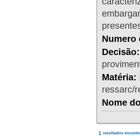
caracteri
embargant
presente
Numero 
Decisão:
proviment
Matéria:
ressarc/re
Nome do 
1
resultados encontr