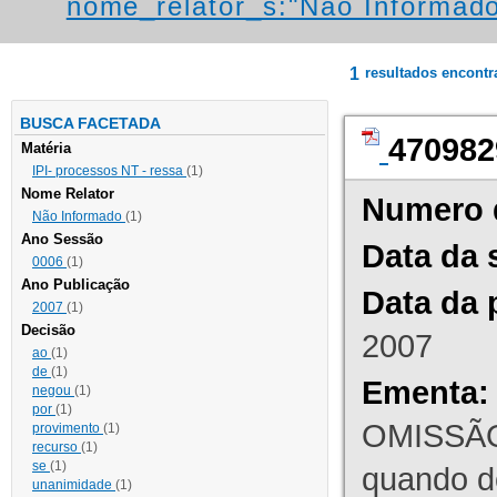
nome_relator_s:"Não Informad
1
resultados encont
BUSCA FACETADA
470982
Matéria
IPI- processos NT - ressa
(1)
Nome Relator
Numero 
Não Informado
(1)
Ano Sessão
Data da 
0006
(1)
Ano Publicação
Data da 
2007
(1)
Decisão
2007
ao
(1)
de
(1)
Ementa:
negou
(1)
por
(1)
OMISSÃO
provimento
(1)
recurso
(1)
se
(1)
quando d
unanimidade
(1)