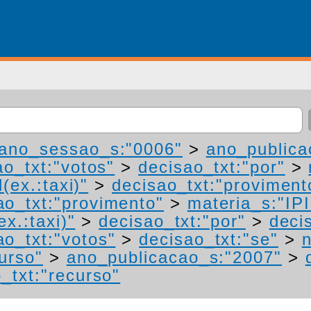
ano_sessao_s:"0006"
>
ano_publica
ao_txt:"votos"
>
decisao_txt:"por"
>
(ex.:taxi)"
>
decisao_txt:"proviment
ao_txt:"provimento"
>
materia_s:"IP
ex.:taxi)"
>
decisao_txt:"por"
>
deci
ao_txt:"votos"
>
decisao_txt:"se"
>
urso"
>
ano_publicacao_s:"2007"
>
_txt:"recurso"