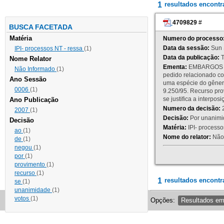
1
resultados encont
4709829
#
BUSCA FACETADA
Matéria
Numero do processo
Data da sessão:
Sun 
IPI- processos NT - ressa
(1)
Data da publicação:
T
Nome Relator
Ementa:
EMBARGOS DE
Não Informado
(1)
pedido relacionado co
Ano Sessão
uma espécie do gênero
0006
(1)
9.250/95. Recurso p
se justifica a interp
Ano Publicação
Numero da decisão:
2
2007
(1)
Decisão:
Por unanimid
Decisão
Matéria:
IPI- processos
ao
(1)
Nome do relator:
Não 
de
(1)
negou
(1)
por
(1)
provimento
(1)
recurso
(1)
1
resultados encontr
se
(1)
unanimidade
(1)
votos
(1)
Opções:
Resultados e