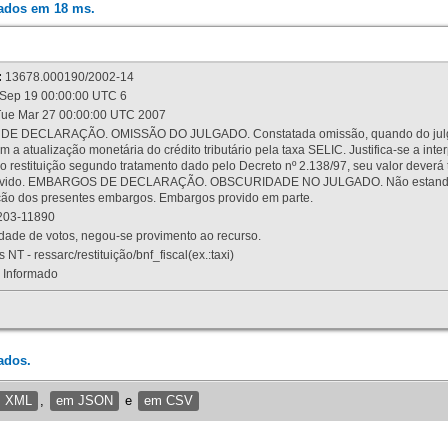
rados em 18 ms.
:
13678.000190/2002-14
Sep 19 00:00:00 UTC 6
ue Mar 27 00:00:00 UTC 2007
 DECLARAÇÃO. OMISSÃO DO JULGADO. Constatada omissão, quando do julgamen
m a atualização monetária do crédito tributário pela taxa SELIC. Justifica-se a 
 restituição segundo tratamento dado pelo Decreto nº 2.138/97, seu valor deverá 
rovido. EMBARGOS DE DECLARAÇÃO. OBSCURIDADE NO JULGADO. Não estando dev
osição dos presentes embargos. Embargos provido em parte.
03-11890
ade de votos, negou-se provimento ao recurso.
 NT - ressarc/restituição/bnf_fiscal(ex.:taxi)
Informado
ados.
m XML
,
em JSON
e
em CSV