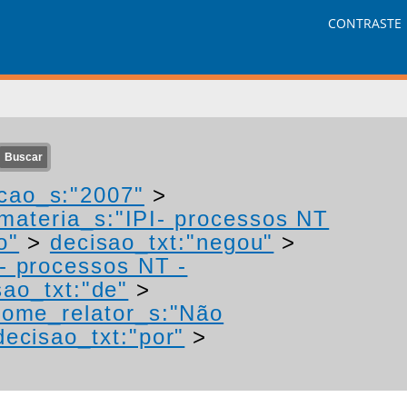
CONTRASTE
cao_s:"2007"
>
materia_s:"IPI- processos NT
o"
>
decisao_txt:"negou"
>
I- processos NT -
sao_txt:"de"
>
nome_relator_s:"Não
decisao_txt:"por"
>