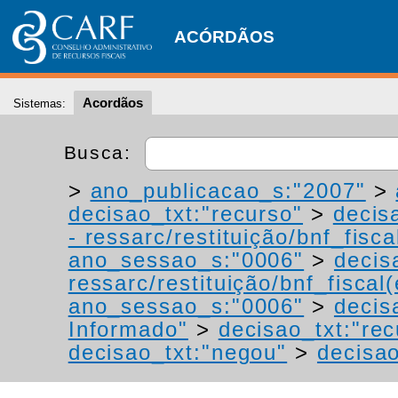
ACÓRDÃOS
Acordãos
Sistemas:
Busca:
>
ano_publicacao_s:"2007"
>
decisao_txt:"recurso"
>
decis
- ressarc/restituição/bnf_fiscal
ano_sessao_s:"0006"
>
decis
ressarc/restituição/bnf_fiscal(
ano_sessao_s:"0006"
>
decis
Informado"
>
decisao_txt:"rec
decisao_txt:"negou"
>
decisao