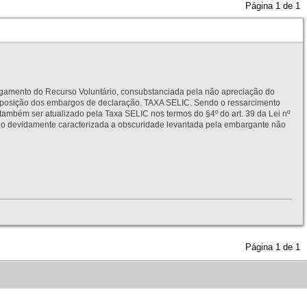
Página
1
de
1
to do Recurso Voluntário, consubstanciada pela não apreciação do
interposição dos embargos de declaração. TAXA SELIC. Sendo o ressarcimento
também ser atualizado pela Taxa SELIC nos termos do §4º do art. 39 da Lei nº
idamente caracterizada a obscuridade levantada pela embargante não
Página
1
de
1