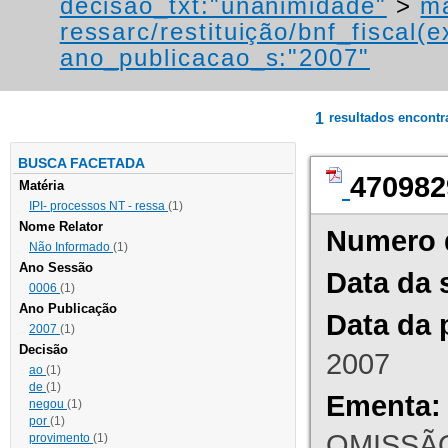
decisao_txt:"unanimidade"
>
ma
ressarc/restituição/bnf_fiscal(ex
ano_publicacao_s:"2007"
1
resultados encont
BUSCA FACETADA
470982
Matéria
IPI- processos NT - ressa
(1)
Nome Relator
Numero 
Não Informado
(1)
Ano Sessão
Data da 
0006
(1)
Ano Publicação
Data da 
2007
(1)
Decisão
2007
ao
(1)
de
(1)
Ementa:
negou
(1)
por
(1)
OMISSÃO
provimento
(1)