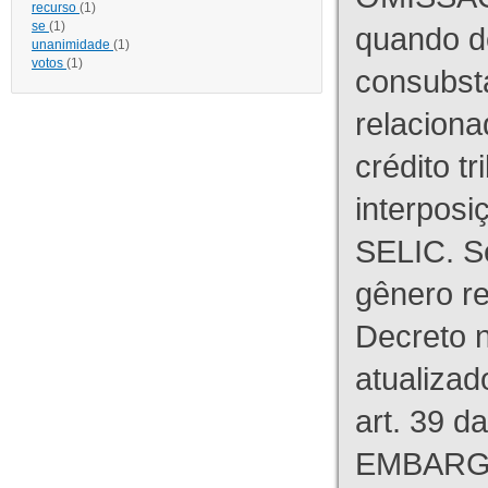
recurso
(1)
se
(1)
quando d
unanimidade
(1)
votos
(1)
consubst
relaciona
crédito tr
interpos
SELIC. S
gênero re
Decreto n
atualizad
art. 39 d
EMBARG