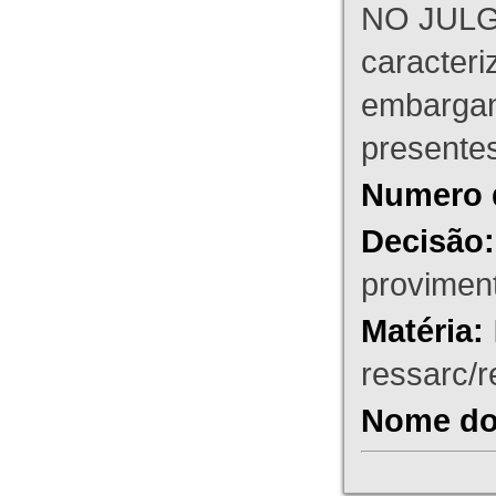
NO JULG
caracteri
embargant
presente
Numero 
Decisão:
proviment
Matéria:
ressarc/re
Nome do 