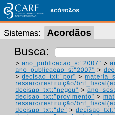
ACÓRDÃOS
Acordãos
Sistemas:
Busca:
>
ano_publicacao_s:"2007"
>
a
ano_publicacao_s:"2007"
>
dec
>
decisao_txt:"por"
>
materia_s
ressarc/restituição/bnf_fiscal(ex
decisao_txt:"negou"
>
ano_ses
decisao_txt:"provimento"
>
mat
ressarc/restituição/bnf_fiscal(ex
decisao_txt:"de"
>
decisao_txt: