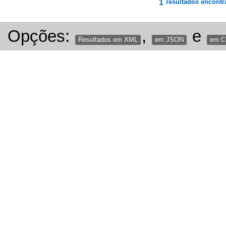
1
resultados encontr
Opções:
,
e
Resultados em XML
em JSON
em 