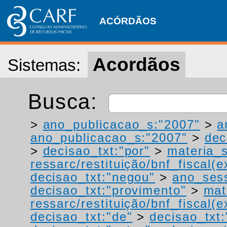
ACÓRDÃOS
Acordãos
Sistemas:
Busca:
>
ano_publicacao_s:"2007"
>
a
ano_publicacao_s:"2007"
>
dec
>
decisao_txt:"por"
>
materia_s
ressarc/restituição/bnf_fiscal(ex
decisao_txt:"negou"
>
ano_ses
decisao_txt:"provimento"
>
mat
ressarc/restituição/bnf_fiscal(ex
decisao_txt:"de"
>
decisao_txt: