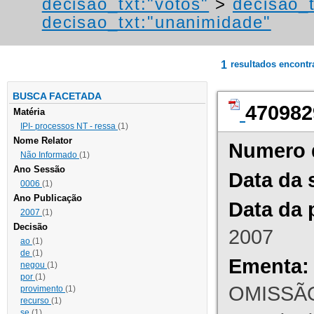
decisao_txt:"votos"
>
decisao_
decisao_txt:"unanimidade"
1
resultados encont
BUSCA FACETADA
470982
Matéria
IPI- processos NT - ressa
(1)
Nome Relator
Numero 
Não Informado
(1)
Ano Sessão
Data da 
0006
(1)
Ano Publicação
Data da 
2007
(1)
Decisão
2007
ao
(1)
de
(1)
Ementa:
negou
(1)
por
(1)
OMISSÃO
provimento
(1)
recurso
(1)
se
(1)