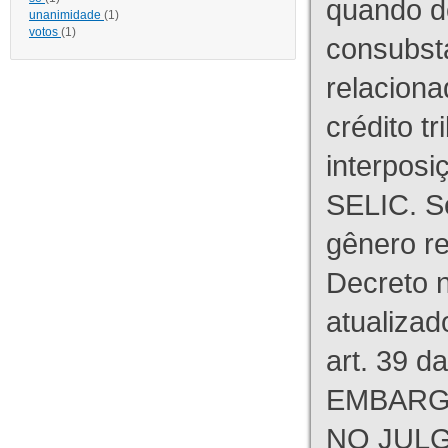
quando d
unanimidade
(1)
votos
(1)
consubst
relaciona
crédito tr
interpos
SELIC. S
gênero re
Decreto n
atualizad
art. 39 d
EMBARG
NO JULG