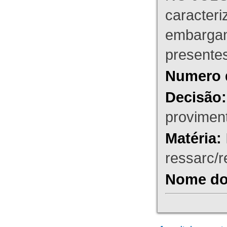
caracteri
embargant
presente
Numero 
Decisão:
proviment
Matéria:
ressarc/re
Nome do 