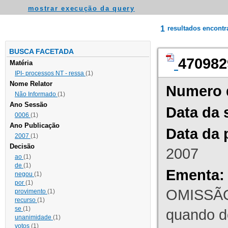
mostrar execução da query
1
resultados encont
BUSCA FACETADA
470982
Matéria
IPI- processos NT - ressa
(1)
Nome Relator
Numero 
Não Informado
(1)
Ano Sessão
Data da 
0006
(1)
Ano Publicação
Data da 
2007
(1)
Decisão
2007
ao
(1)
de
(1)
Ementa:
negou
(1)
por
(1)
OMISSÃO
provimento
(1)
recurso
(1)
se
(1)
quando d
unanimidade
(1)
votos
(1)