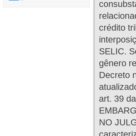
consubst
relaciona
crédito tr
interpos
SELIC. S
gênero re
Decreto n
atualizad
art. 39 d
EMBARG
NO JULG
caracteri