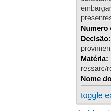
embargant
presente
Numero 
Decisão:
proviment
Matéria:
ressarc/re
Nome do 
toggle e