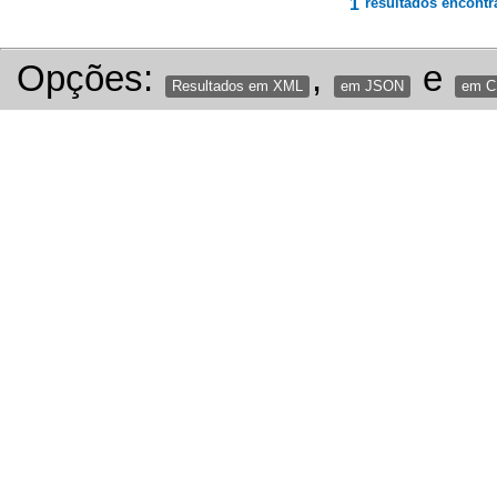
1
resultados encontr
Opções:
,
e
Resultados em XML
em JSON
em 