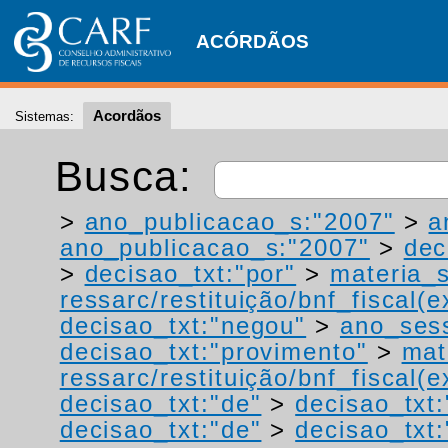
ACÓRDÃOS
Acordãos
Sistemas:
Busca:
>
ano_publicacao_s:"2007"
>
a
ano_publicacao_s:"2007"
>
dec
>
decisao_txt:"por"
>
materia_s
ressarc/restituição/bnf_fiscal(ex
decisao_txt:"negou"
>
ano_ses
decisao_txt:"provimento"
>
mat
ressarc/restituição/bnf_fiscal(ex
decisao_txt:"de"
>
decisao_txt
decisao_txt:"de"
>
decisao_txt