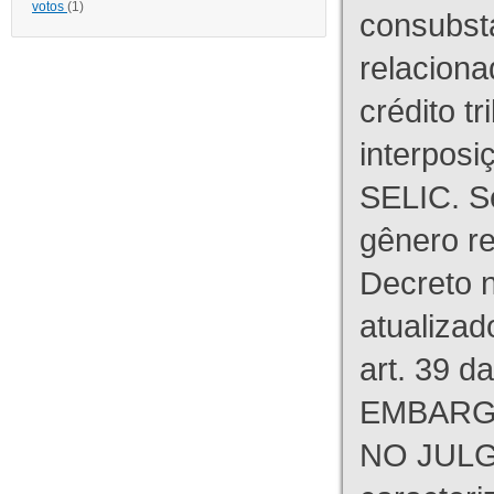
votos
(1)
consubst
relaciona
crédito tr
interpos
SELIC. S
gênero re
Decreto n
atualizad
art. 39 d
EMBARG
NO JULG