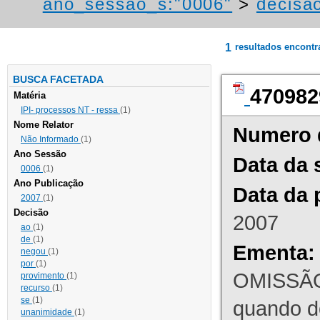
ano_sessao_s:"0006"
>
decisao
1
resultados encont
BUSCA FACETADA
470982
Matéria
IPI- processos NT - ressa
(1)
Nome Relator
Numero 
Não Informado
(1)
Ano Sessão
Data da 
0006
(1)
Ano Publicação
Data da 
2007
(1)
Decisão
2007
ao
(1)
de
(1)
Ementa:
negou
(1)
por
(1)
OMISSÃO
provimento
(1)
recurso
(1)
se
(1)
quando d
unanimidade
(1)