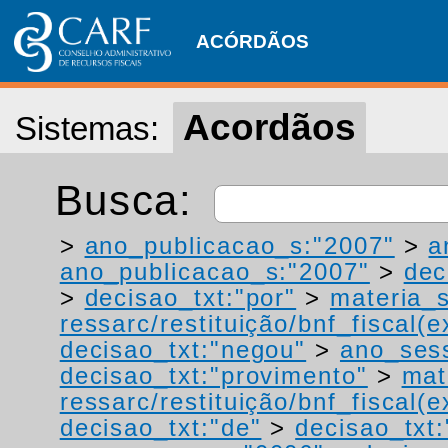
ACÓRDÃOS
Acordãos
Sistemas:
Busca:
>
ano_publicacao_s:"2007"
>
a
ano_publicacao_s:"2007"
>
dec
>
decisao_txt:"por"
>
materia_s
ressarc/restituição/bnf_fiscal(ex
decisao_txt:"negou"
>
ano_ses
decisao_txt:"provimento"
>
mat
ressarc/restituição/bnf_fiscal(ex
decisao_txt:"de"
>
decisao_txt