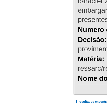
caracteri
embargant
presente
Numero 
Decisão:
proviment
Matéria:
ressarc/re
Nome do 
1
resultados encontr