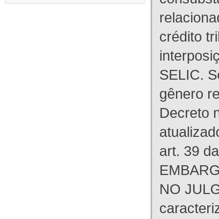
relaciona
crédito tr
interpos
SELIC. S
gênero re
Decreto n
atualizad
art. 39 d
EMBARG
NO JULG
caracteri