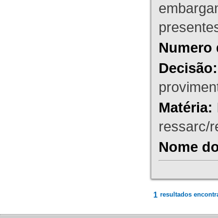
embargant
presente
Numero 
Decisão:
proviment
Matéria:
ressarc/re
Nome do 
1
resultados encontr