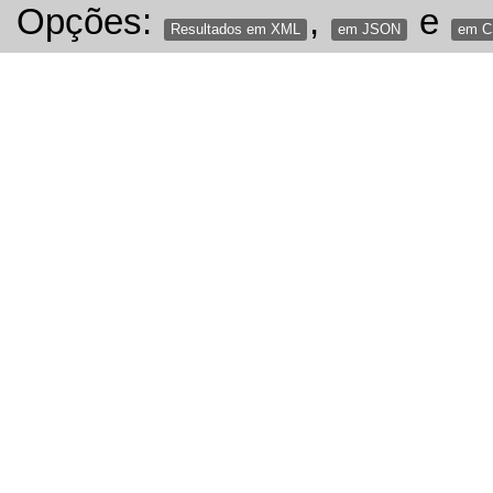
Opções:
,
e
Resultados em XML
em JSON
em 