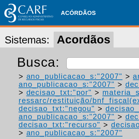
ACÓRDÃOS
Acordãos
Sistemas:
Busca:
>
ano_publicacao_s:"2007"
>
a
ano_publicacao_s:"2007"
>
dec
>
decisao_txt:"por"
>
materia_s
ressarc/restituição/bnf_fiscal(ex
decisao_txt:"negou"
>
decisao_
ano_publicacao_s:"2007"
>
dec
decisao_txt:"recurso"
>
decisa
>
ano_publicacao_s:"2007"