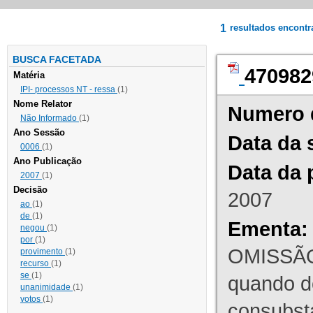
1
resultados encont
BUSCA FACETADA
470982
Matéria
IPI- processos NT - ressa
(1)
Nome Relator
Numero 
Não Informado
(1)
Ano Sessão
Data da 
0006
(1)
Ano Publicação
Data da 
2007
(1)
Decisão
2007
ao
(1)
de
(1)
Ementa:
negou
(1)
por
(1)
OMISSÃO
provimento
(1)
recurso
(1)
se
(1)
quando d
unanimidade
(1)
votos
(1)
consubst