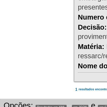
presente
Numero 
Decisão:
proviment
Matéria:
ressarc/re
Nome do 
1
resultados encontr
Opções:
,
e