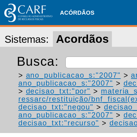
ACÓRDÃOS
Acordãos
Sistemas:
Busca:
>
ano_publicacao_s:"2007"
>
a
ano_publicacao_s:"2007"
>
dec
>
decisao_txt:"por"
>
materia_s
ressarc/restituição/bnf_fiscal(ex
decisao_txt:"negou"
>
decisao_
ano_publicacao_s:"2007"
>
dec
decisao_txt:"recurso"
>
decisa