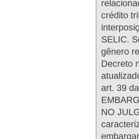
relaciona
crédito tr
interpos
SELIC. S
gênero re
Decreto n
atualizad
art. 39 d
EMBARG
NO JULG
caracteri
embargant