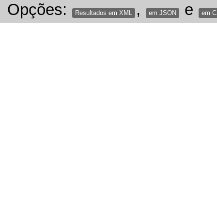
Opções:
,
e
Resultados em XML
em JSON
em 