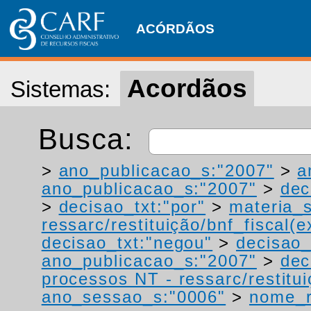
ACÓRDÃOS
Acordãos
Sistemas:
Busca:
>
ano_publicacao_s:"2007"
>
a
ano_publicacao_s:"2007"
>
dec
>
decisao_txt:"por"
>
materia_s
ressarc/restituição/bnf_fiscal(ex
decisao_txt:"negou"
>
decisao_
ano_publicacao_s:"2007"
>
dec
processos NT - ressarc/restituiç
ano_sessao_s:"0006"
>
nome_r