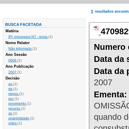
1
resultados encont
BUSCA FACETADA
470982
Matéria
IPI- processos NT - ressa
(1)
Nome Relator
Numero 
Não Informado
(1)
Ano Sessão
Data da 
0006
(1)
Ano Publicação
Data da 
2007
(1)
Decisão
2007
ao
(1)
de
(1)
Ementa:
negou
(1)
por
(1)
OMISSÃO
provimento
(1)
recurso
(1)
se
(1)
quando d
unanimidade
(1)
votos
(1)
consubst