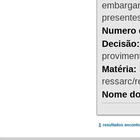
embargant
presente
Numero 
Decisão:
proviment
Matéria:
ressarc/re
Nome do 
1
resultados encontr