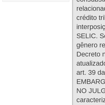
relaciona
crédito tr
interpos
SELIC. S
gênero re
Decreto n
atualizad
art. 39 d
EMBARG
NO JULG
caracteri