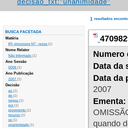
decisao_txt:"unanimidade"
1
resultados encont
BUSCA FACETADA
470982
Matéria
IPI- processos NT - ressa
(1)
Nome Relator
Numero 
Não Informado
(1)
Ano Sessão
Data da 
0006
(1)
Ano Publicação
Data da 
2007
(1)
Decisão
2007
ao
(1)
de
(1)
Ementa:
negou
(1)
por
(1)
OMISSÃO
provimento
(1)
recurso
(1)
se
(1)
quando d
unanimidade
(1)