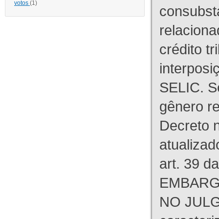
votos
(1)
consubst
relaciona
crédito tr
interpos
SELIC. S
gênero re
Decreto n
atualizad
art. 39 d
EMBARG
NO JULG