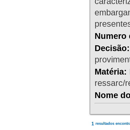
caracteri
embargant
presente
Numero 
Decisão:
proviment
Matéria:
ressarc/re
Nome do 
1
resultados encontr