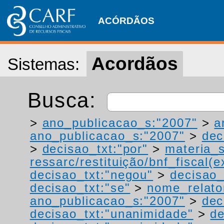
ACÓRDÃOS
Acordãos
Sistemas:
Busca:
>
ano_publicacao_s:"2007"
>
a
ano_publicacao_s:"2007"
>
dec
>
decisao_txt:"por"
>
materia_s
ressarc/restituição/bnf_fiscal(ex
decisao_txt:"negou"
>
decisao_
decisao_txt:"se"
>
nome_relato
ano_publicacao_s:"2007"
>
dec
decisao_txt:"unanimidade"
>
de