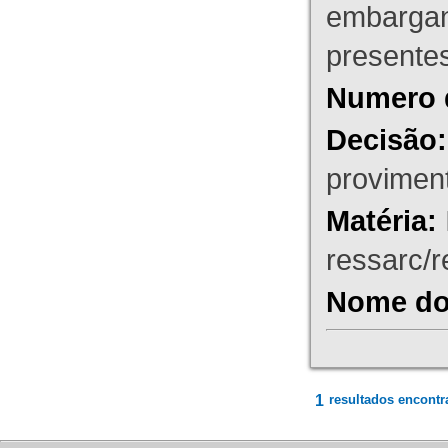
embargant
presente
Numero 
Decisão:
proviment
Matéria:
ressarc/re
Nome do 
1
resultados encontr