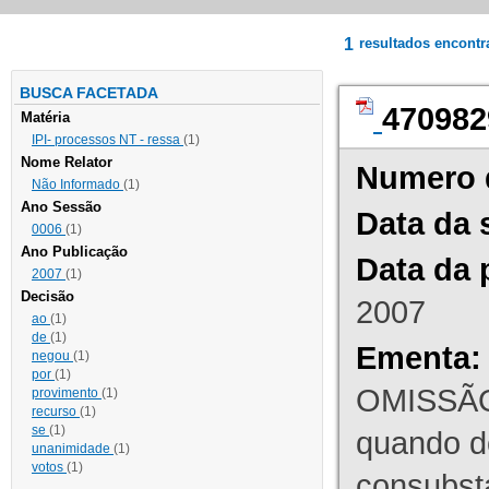
1
resultados encont
BUSCA FACETADA
470982
Matéria
IPI- processos NT - ressa
(1)
Nome Relator
Numero 
Não Informado
(1)
Ano Sessão
Data da 
0006
(1)
Ano Publicação
Data da 
2007
(1)
Decisão
2007
ao
(1)
de
(1)
Ementa:
negou
(1)
por
(1)
OMISSÃO
provimento
(1)
recurso
(1)
se
(1)
quando d
unanimidade
(1)
votos
(1)
consubst