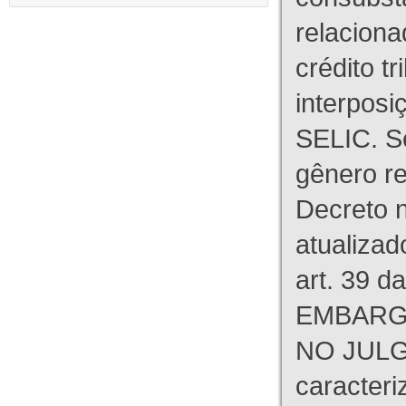
relaciona
crédito tr
interpos
SELIC. S
gênero re
Decreto n
atualizad
art. 39 d
EMBARG
NO JULG
caracteri