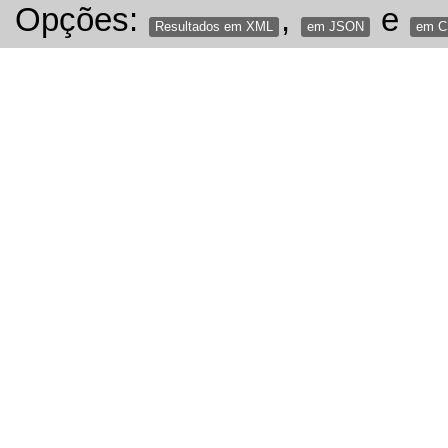
Opções:
,
e
Resultados em XML
em JSON
em 