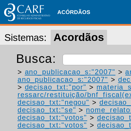
ACÓRDÃOS
Acordãos
Sistemas:
Busca:
>
ano_publicacao_s:"2007"
>
a
ano_publicacao_s:"2007"
>
dec
>
decisao_txt:"por"
>
materia_s
ressarc/restituição/bnf_fiscal(ex
decisao_txt:"negou"
>
decisao_
decisao_txt:"se"
>
nome_relato
decisao_txt:"votos"
>
decisao_t
decisao_txt:"votos"
>
decisao_t