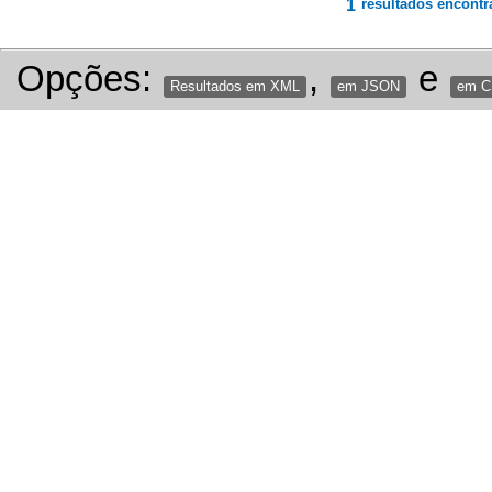
1
resultados encontr
Opções:
,
e
Resultados em XML
em JSON
em 