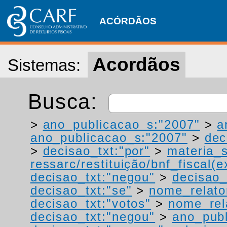
ACÓRDÃOS
Acordãos
Sistemas:
Busca:
>
ano_publicacao_s:"2007"
>
a
ano_publicacao_s:"2007"
>
dec
>
decisao_txt:"por"
>
materia_s
ressarc/restituição/bnf_fiscal(ex
decisao_txt:"negou"
>
decisao_
decisao_txt:"se"
>
nome_relato
decisao_txt:"votos"
>
nome_rel
decisao_txt:"negou"
>
ano_publ