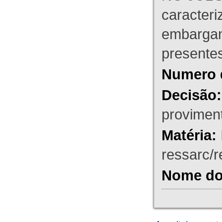
caracteri
embargant
presente
Numero 
Decisão:
proviment
Matéria:
ressarc/re
Nome do 