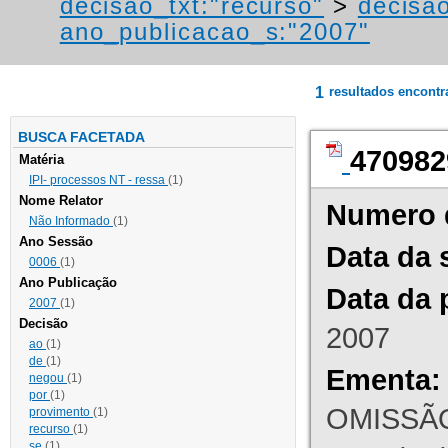
decisao_txt:"recurso"
>
decisao
ano_publicacao_s:"2007"
1
resultados encont
BUSCA FACETADA
470982
Matéria
IPI- processos NT - ressa
(1)
Nome Relator
Numero 
Não Informado
(1)
Ano Sessão
Data da 
0006
(1)
Ano Publicação
Data da 
2007
(1)
Decisão
2007
ao
(1)
de
(1)
Ementa:
negou
(1)
por
(1)
OMISSÃO
provimento
(1)
recurso
(1)
se
(1)