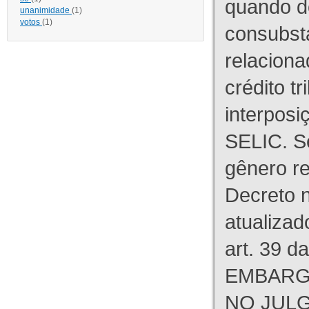
quando d
unanimidade
(1)
votos
(1)
consubst
relaciona
crédito tr
interpos
SELIC. S
gênero re
Decreto n
atualizad
art. 39 d
EMBARG
NO JULG