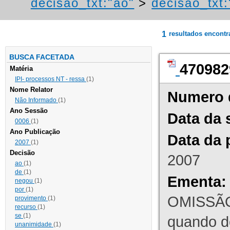
decisao_txt:"ao"
>
decisao_txt
1
resultados encont
BUSCA FACETADA
470982
Matéria
IPI- processos NT - ressa
(1)
Nome Relator
Numero 
Não Informado
(1)
Ano Sessão
Data da 
0006
(1)
Ano Publicação
Data da 
2007
(1)
Decisão
2007
ao
(1)
de
(1)
Ementa:
negou
(1)
por
(1)
OMISSÃO
provimento
(1)
recurso
(1)
se
(1)
quando d
unanimidade
(1)