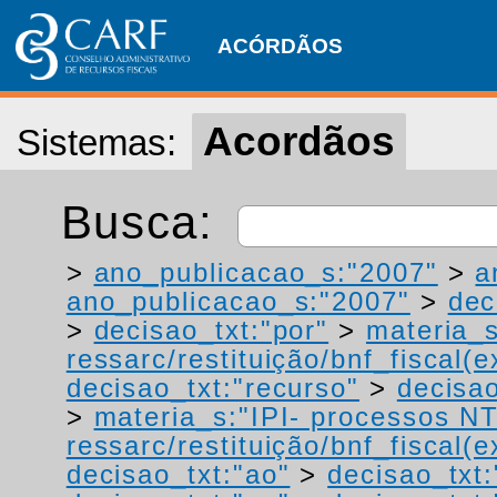
ACÓRDÃOS
Acordãos
Sistemas:
Busca:
>
ano_publicacao_s:"2007"
>
a
ano_publicacao_s:"2007"
>
dec
>
decisao_txt:"por"
>
materia_s
ressarc/restituição/bnf_fiscal(ex
decisao_txt:"recurso"
>
decisao
>
materia_s:"IPI- processos NT
ressarc/restituição/bnf_fiscal(ex
decisao_txt:"ao"
>
decisao_txt: