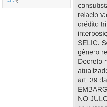
votos
(1)
consubst
relaciona
crédito tr
interpos
SELIC. S
gênero re
Decreto n
atualizad
art. 39 d
EMBARG
NO JULG