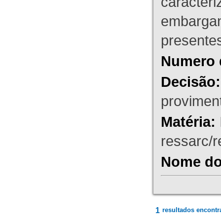
caracteri
embargant
presente
Numero 
Decisão:
proviment
Matéria:
ressarc/re
Nome do 
1
resultados encontr