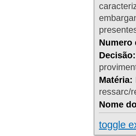
caracteri
embargant
presente
Numero 
Decisão:
proviment
Matéria:
ressarc/re
Nome do 
toggle e