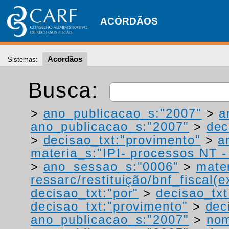
ACÓRDÃOS
Acordãos
Sistemas:
Busca:
>
ano_publicacao_s:"2007"
>
a
ano_publicacao_s:"2007"
>
dec
>
decisao_txt:"provimento"
>
a
materia_s:"IPI- processos NT - r
>
ano_sessao_s:"0006"
>
mater
ressarc/restituição/bnf_fiscal(ex
decisao_txt:"por"
>
decisao_txt
decisao_txt:"provimento"
>
dec
ano_publicacao_s:"2007"
>
nom