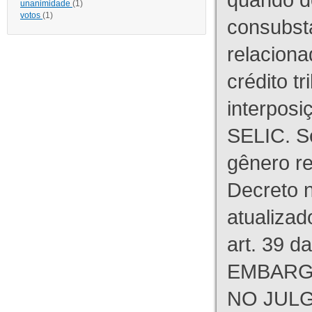
unanimidade
(1)
votos
(1)
consubst
relaciona
crédito tr
interpos
SELIC. S
gênero re
Decreto n
atualizad
art. 39 d
EMBARG
NO JULG