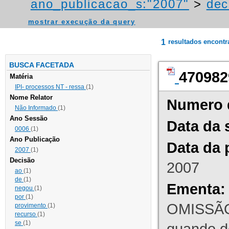
ano_publicacao_s:"2007"
>
dec
mostrar execução da query
1
resultados encont
BUSCA FACETADA
470982
Matéria
IPI- processos NT - ressa
(1)
Nome Relator
Numero 
Não Informado
(1)
Ano Sessão
Data da 
0006
(1)
Ano Publicação
Data da 
2007
(1)
Decisão
2007
ao
(1)
de
(1)
Ementa:
negou
(1)
por
(1)
OMISSÃO
provimento
(1)
recurso
(1)
se
(1)
quando d