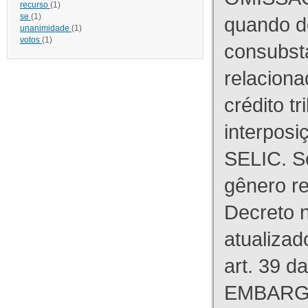
recurso
(1)
se
(1)
quando d
unanimidade
(1)
votos
(1)
consubst
relaciona
crédito tr
interpos
SELIC. S
gênero re
Decreto n
atualizad
art. 39 d
EMBARG