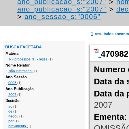
ano_publicacao_s:"2007"
>
nom
ano_publicacao_s:"2007"
>
dec
>
ano_sessao_s:"0006"
1
resultados encont
BUSCA FACETADA
470982
Matéria
IPI- processos NT - ressa
(1)
Nome Relator
Numero 
Não Informado
(1)
Ano Sessão
Data da 
0006
(1)
Ano Publicação
Data da 
2007
(1)
Decisão
2007
ao
(1)
de
(1)
Ementa:
negou
(1)
por
(1)
OMISSÃO
provimento
(1)