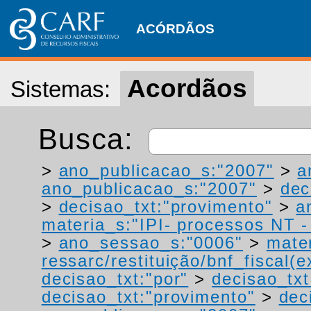
ACÓRDÃOS
Acordãos
Sistemas:
Busca:
>
ano_publicacao_s:"2007"
>
a
ano_publicacao_s:"2007"
>
dec
>
decisao_txt:"provimento"
>
a
materia_s:"IPI- processos NT - r
>
ano_sessao_s:"0006"
>
mater
ressarc/restituição/bnf_fiscal(ex
decisao_txt:"por"
>
decisao_txt
decisao_txt:"provimento"
>
dec