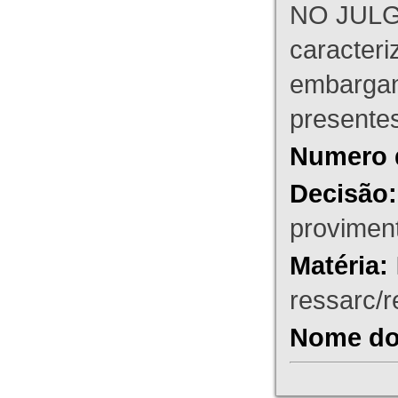
NO JULG
caracteri
embargant
presente
Numero 
Decisão:
proviment
Matéria:
ressarc/re
Nome do 