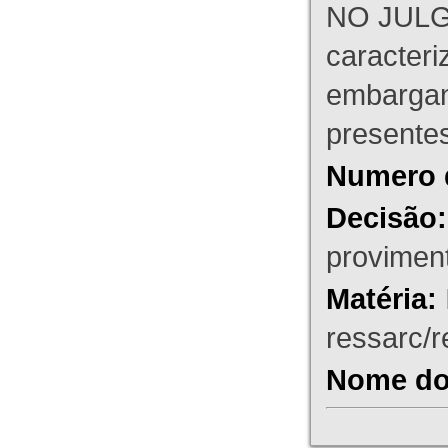
NO JULG
caracteri
embargant
presente
Numero 
Decisão:
proviment
Matéria:
ressarc/re
Nome do 