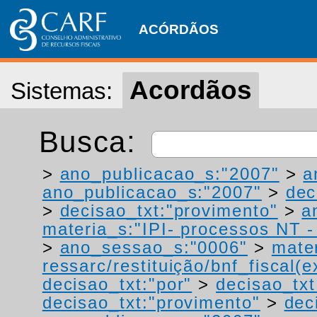
ACÓRDÃOS
Acordãos
Sistemas:
Busca:
>
ano_publicacao_s:"2007"
>
a
ano_publicacao_s:"2007"
>
dec
>
decisao_txt:"provimento"
>
a
materia_s:"IPI- processos NT - r
>
ano_sessao_s:"0006"
>
mater
ressarc/restituição/bnf_fiscal(ex
decisao_txt:"por"
>
decisao_txt
decisao_txt:"provimento"
>
dec