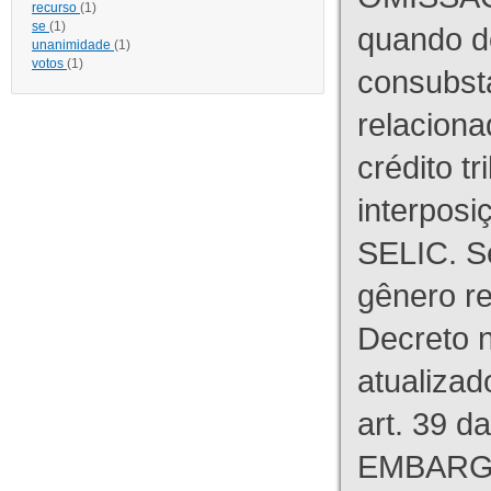
recurso
(1)
se
(1)
quando d
unanimidade
(1)
votos
(1)
consubst
relaciona
crédito tr
interpos
SELIC. S
gênero re
Decreto n
atualizad
art. 39 d
EMBARG