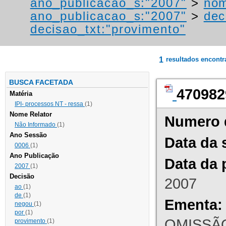
ano_publicacao_s:"2007"
>
nom
ano_publicacao_s:"2007"
>
dec
decisao_txt:"provimento"
1
resultados encont
BUSCA FACETADA
470982
Matéria
IPI- processos NT - ressa
(1)
Nome Relator
Numero 
Não Informado
(1)
Ano Sessão
Data da 
0006
(1)
Ano Publicação
Data da 
2007
(1)
Decisão
2007
ao
(1)
de
(1)
Ementa:
negou
(1)
por
(1)
OMISSÃO
provimento
(1)