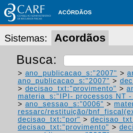
ACÓRDÃOS
Acordãos
Sistemas:
Busca:
>
ano_publicacao_s:"2007"
>
a
ano_publicacao_s:"2007"
>
dec
>
decisao_txt:"provimento"
>
a
materia_s:"IPI- processos NT - r
>
ano_sessao_s:"0006"
>
mater
ressarc/restituição/bnf_fiscal(ex
decisao_txt:"por"
>
decisao_txt
decisao_txt:"provimento"
>
dec