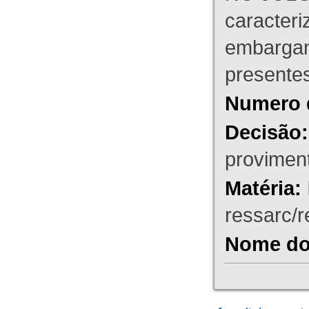
caracteri
embargant
presente
Numero 
Decisão:
proviment
Matéria:
ressarc/re
Nome do 