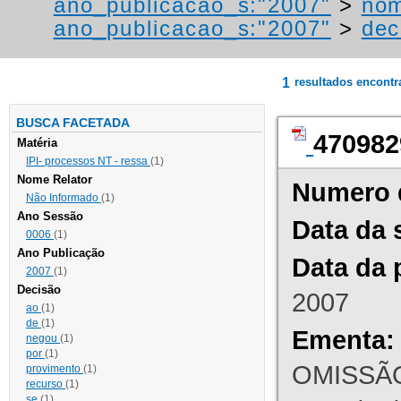
ano_publicacao_s:"2007"
>
nom
ano_publicacao_s:"2007"
>
dec
1
resultados encont
BUSCA FACETADA
470982
Matéria
IPI- processos NT - ressa
(1)
Nome Relator
Numero 
Não Informado
(1)
Ano Sessão
Data da 
0006
(1)
Ano Publicação
Data da 
2007
(1)
Decisão
2007
ao
(1)
de
(1)
Ementa:
negou
(1)
por
(1)
OMISSÃO
provimento
(1)
recurso
(1)
se
(1)