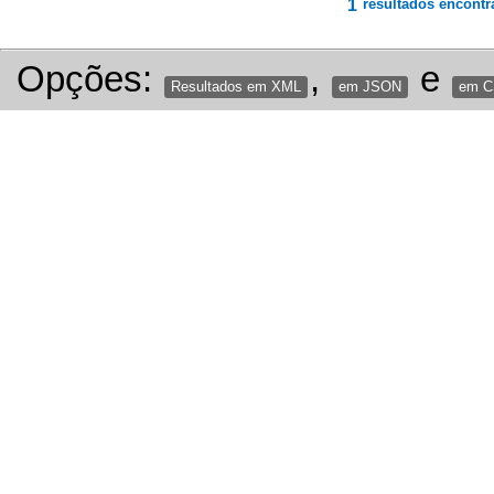
1
resultados encontr
Opções:
,
e
Resultados em XML
em JSON
em 