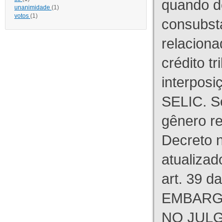
quando d
unanimidade
(1)
votos
(1)
consubst
relaciona
crédito tr
interpos
SELIC. S
gênero re
Decreto n
atualizad
art. 39 d
EMBARG
NO JULG