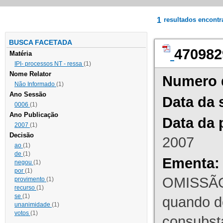
1
resultados encont
BUSCA FACETADA
470982
Matéria
IPI- processos NT - ressa
(1)
Nome Relator
Numero 
Não Informado
(1)
Ano Sessão
Data da 
0006
(1)
Ano Publicação
Data da 
2007
(1)
Decisão
2007
ao
(1)
de
(1)
Ementa:
negou
(1)
por
(1)
OMISSÃO
provimento
(1)
recurso
(1)
se
(1)
quando d
unanimidade
(1)
votos
(1)
consubst