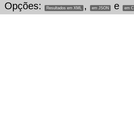
Opções:
,
e
Resultados em XML
em JSON
em 