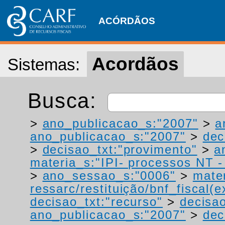
ACÓRDÃOS
Acordãos
Sistemas:
Busca:
>
ano_publicacao_s:"2007"
>
a
ano_publicacao_s:"2007"
>
dec
>
decisao_txt:"provimento"
>
a
materia_s:"IPI- processos NT - r
>
ano_sessao_s:"0006"
>
mater
ressarc/restituição/bnf_fiscal(ex
decisao_txt:"recurso"
>
decisao
ano_publicacao_s:"2007"
>
dec