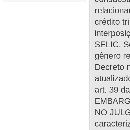
relaciona
crédito tr
interpos
SELIC. S
gênero re
Decreto n
atualizad
art. 39 d
EMBARG
NO JULG
caracteri