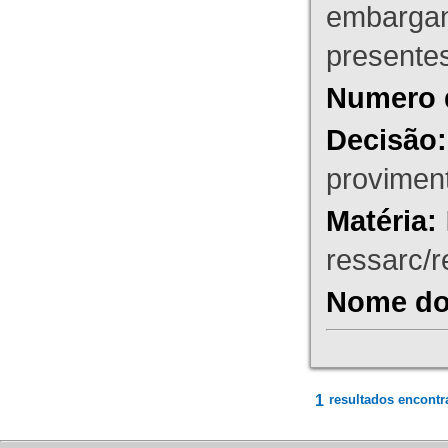
embargant
presente
Numero 
Decisão:
proviment
Matéria:
ressarc/re
Nome do 
1
resultados encontr