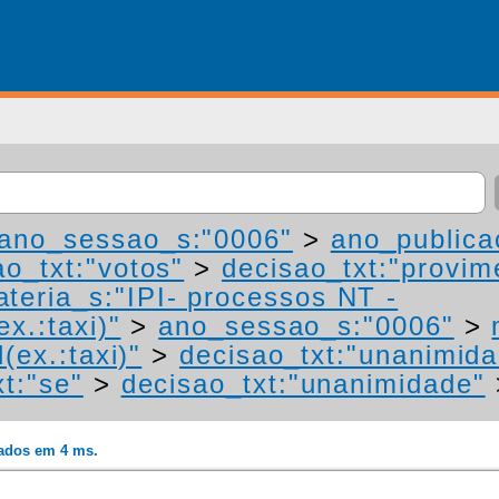
ano_sessao_s:"0006"
>
ano_publica
ao_txt:"votos"
>
decisao_txt:"provim
teria_s:"IPI- processos NT -
ex.:taxi)"
>
ano_sessao_s:"0006"
>
(ex.:taxi)"
>
decisao_txt:"unanimid
t:"se"
>
decisao_txt:"unanimidade"
rados em 4 ms.