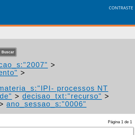
CONTRASTE
cao_s:"2007"
>
ento"
>
materia_s:"IPI- processos NT
ade"
>
decisao_txt:"recurso"
>
>
ano_sessao_s:"0006"
Página
1
de
1