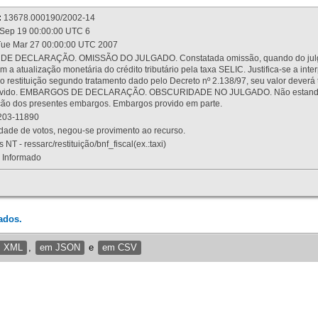
:
13678.000190/2002-14
Sep 19 00:00:00 UTC 6
ue Mar 27 00:00:00 UTC 2007
 DECLARAÇÃO. OMISSÃO DO JULGADO. Constatada omissão, quando do julgamen
m a atualização monetária do crédito tributário pela taxa SELIC. Justifica-se a 
 restituição segundo tratamento dado pelo Decreto nº 2.138/97, seu valor deverá 
rovido. EMBARGOS DE DECLARAÇÃO. OBSCURIDADE NO JULGADO. Não estando dev
osição dos presentes embargos. Embargos provido em parte.
03-11890
ade de votos, negou-se provimento ao recurso.
 NT - ressarc/restituição/bnf_fiscal(ex.:taxi)
Informado
ados.
m XML
,
em JSON
e
em CSV