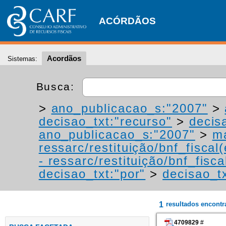
ACÓRDÃOS
Acordãos
Sistemas:
Busca:
>
ano_publicacao_s:"2007"
>
decisao_txt:"recurso"
>
decis
ano_publicacao_s:"2007"
>
ma
ressarc/restituição/bnf_fiscal(
- ressarc/restituição/bnf_fiscal
decisao_txt:"por"
>
decisao_tx
1
resultados encont
4709829
#