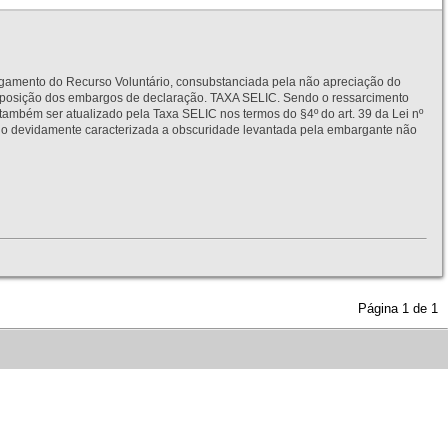
to do Recurso Voluntário, consubstanciada pela não apreciação do
interposição dos embargos de declaração. TAXA SELIC. Sendo o ressarcimento
também ser atualizado pela Taxa SELIC nos termos do §4º do art. 39 da Lei nº
idamente caracterizada a obscuridade levantada pela embargante não
Página
1
de
1