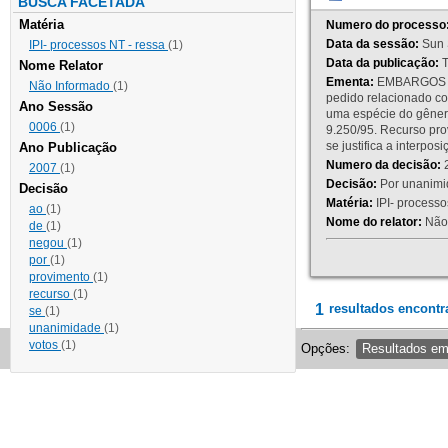
BUSCA FACETADA
Matéria
Numero do processo
Data da sessão:
Sun 
IPI- processos NT - ressa
(1)
Data da publicação:
T
Nome Relator
Ementa:
EMBARGOS DE
Não Informado
(1)
pedido relacionado co
Ano Sessão
uma espécie do gênero
0006
(1)
9.250/95. Recurso p
se justifica a interp
Ano Publicação
Numero da decisão:
2
2007
(1)
Decisão:
Por unanimid
Decisão
Matéria:
IPI- processos
ao
(1)
Nome do relator:
Não 
de
(1)
negou
(1)
por
(1)
provimento
(1)
recurso
(1)
1
resultados encontr
se
(1)
unanimidade
(1)
votos
(1)
Opções:
Resultados e