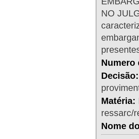
EMBARG
NO JULG
caracteri
embargant
presente
Numero 
Decisão:
proviment
Matéria:
ressarc/re
Nome do 