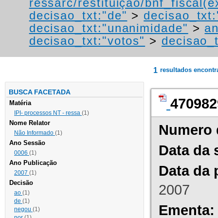
ressarc/restituição/bnf_fiscal(ex
decisao_txt:"de"
>
decisao_txt
decisao_txt:"unanimidade"
>
an
decisao_txt:"votos"
>
decisao_t
1
resultados encont
BUSCA FACETADA
470982
Matéria
IPI- processos NT - ressa
(1)
Nome Relator
Numero 
Não Informado
(1)
Ano Sessão
Data da 
0006
(1)
Ano Publicação
Data da 
2007
(1)
Decisão
2007
ao
(1)
de
(1)
Ementa:
negou
(1)
por
(1)