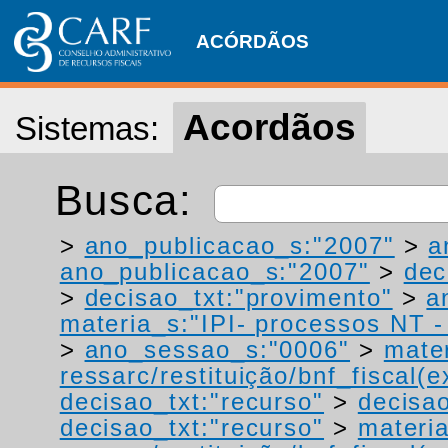
ACÓRDÃOS
Acordãos
Sistemas:
Busca:
>
ano_publicacao_s:"2007"
>
a
ano_publicacao_s:"2007"
>
dec
>
decisao_txt:"provimento"
>
a
materia_s:"IPI- processos NT - r
>
ano_sessao_s:"0006"
>
mater
ressarc/restituição/bnf_fiscal(ex
decisao_txt:"recurso"
>
decisao
decisao_txt:"recurso"
>
materia