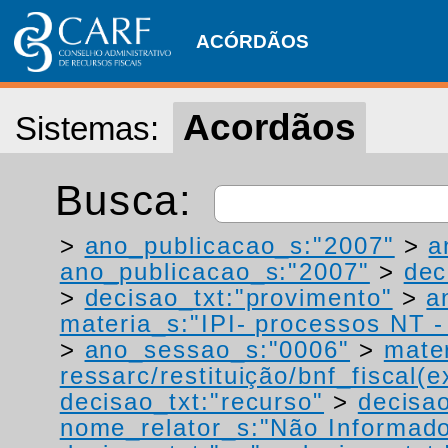
ACÓRDÃOS
Acordãos
Sistemas:
Busca:
>
ano_publicacao_s:"2007"
>
a
ano_publicacao_s:"2007"
>
dec
>
decisao_txt:"provimento"
>
a
materia_s:"IPI- processos NT - r
>
ano_sessao_s:"0006"
>
mater
ressarc/restituição/bnf_fiscal(ex
decisao_txt:"recurso"
>
decisao
nome_relator_s:"Não Informad