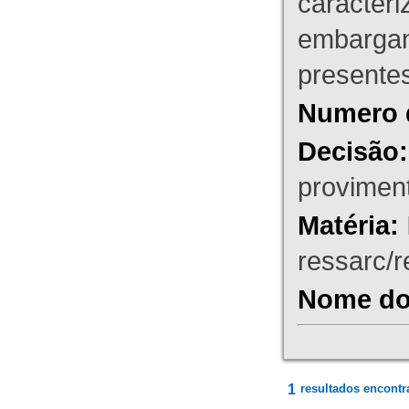
caracteri
embargant
presente
Numero 
Decisão:
proviment
Matéria:
ressarc/re
Nome do 
1
resultados encontr