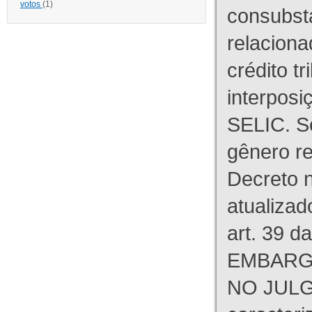
votos
(1)
consubst
relaciona
crédito tr
interpos
SELIC. S
gênero re
Decreto n
atualizad
art. 39 d
EMBARG
NO JULG