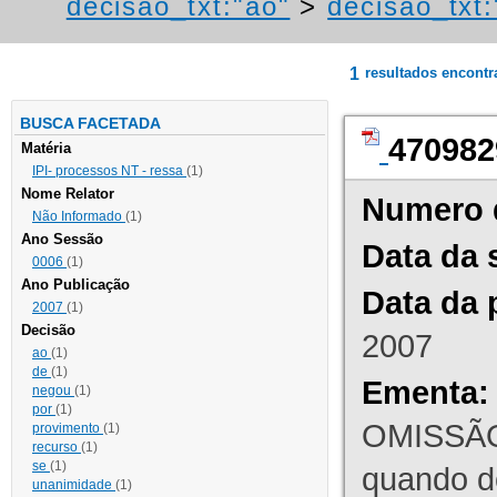
decisao_txt:"ao"
>
decisao_txt:
1
resultados encont
BUSCA FACETADA
470982
Matéria
IPI- processos NT - ressa
(1)
Nome Relator
Numero 
Não Informado
(1)
Ano Sessão
Data da 
0006
(1)
Ano Publicação
Data da 
2007
(1)
Decisão
2007
ao
(1)
de
(1)
Ementa:
negou
(1)
por
(1)
OMISSÃO
provimento
(1)
recurso
(1)
se
(1)
quando d
unanimidade
(1)