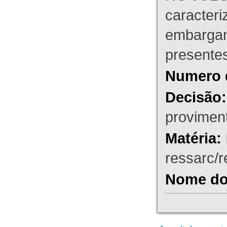
caracteri
embargant
presente
Numero 
Decisão:
proviment
Matéria:
ressarc/re
Nome do 