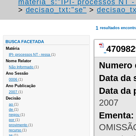
materia_s:"IPI- processos NT - r
>
decisao_txt:"se"
>
decisao_tx
1
resultados encont
BUSCA FACETADA
470982
Matéria
IPI- processos NT - ressa
(1)
Nome Relator
Numero 
Não Informado
(1)
Ano Sessão
Data da 
0006
(1)
Ano Publicação
Data da 
2007
(1)
Decisão
2007
ao
(1)
de
(1)
Ementa:
negou
(1)
por
(1)
OMISSÃO
provimento
(1)
recurso
(1)
se
(1)