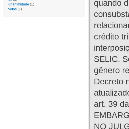
quando d
unanimidade
(1)
votos
(1)
consubst
relaciona
crédito tr
interpos
SELIC. S
gênero re
Decreto n
atualizad
art. 39 d
EMBARG
NO JULG