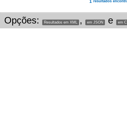
1
resultados encontr
Opções:
,
e
Resultados em XML
em JSON
em 