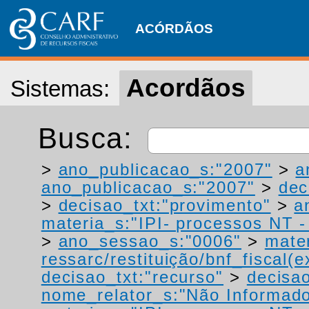
ACÓRDÃOS
Acordãos
Sistemas:
Busca:
>
ano_publicacao_s:"2007"
>
a
ano_publicacao_s:"2007"
>
dec
>
decisao_txt:"provimento"
>
a
materia_s:"IPI- processos NT - r
>
ano_sessao_s:"0006"
>
mater
ressarc/restituição/bnf_fiscal(ex
decisao_txt:"recurso"
>
decisao
nome_relator_s:"Não Informad