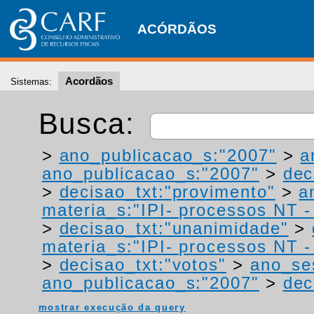
ACÓRDÃOS
Acordãos
Sistemas:
Busca:
>
ano_publicacao_s:"2007"
>
a
ano_publicacao_s:"2007"
>
dec
>
decisao_txt:"provimento"
>
a
materia_s:"IPI- processos NT - r
>
decisao_txt:"unanimidade"
>
materia_s:"IPI- processos NT - r
>
decisao_txt:"votos"
>
ano_se
ano_publicacao_s:"2007"
>
dec
mostrar execução da query