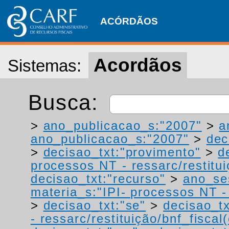
ACÓRDÃOS
Acordãos
Sistemas:
Busca:
>
ano_publicacao_s:"2007"
>
a
ano_publicacao_s:"2007"
>
dec
>
decisao_txt:"provimento"
>
d
processos NT - ressarc/restituiç
decisao_txt:"recurso"
>
ano_se
materia_s:"IPI- processos NT - r
>
decisao_txt:"se"
>
decisao_tx
- ressarc/restituição/bnf_fiscal(