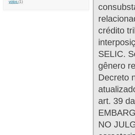
votos
(1)
consubst
relaciona
crédito tr
interpos
SELIC. S
gênero re
Decreto n
atualizad
art. 39 d
EMBARG
NO JULG