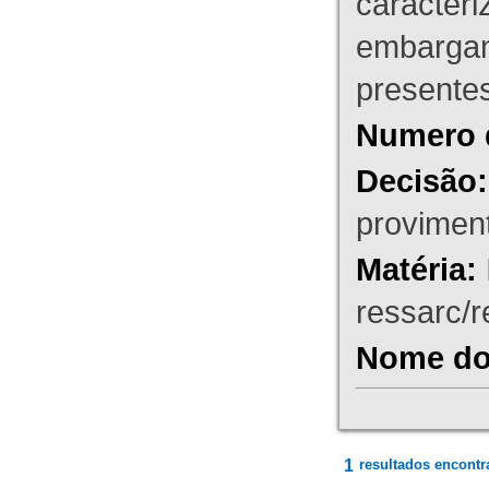
caracteri
embargant
presente
Numero 
Decisão:
proviment
Matéria:
ressarc/re
Nome do 
1
resultados encontr