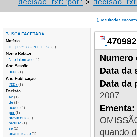
decisao_txt:"por"
>
decisao_tx
1
resultados encont
BUSCA FACETADA
470982
Matéria
IPI- processos NT - ressa
(1)
Nome Relator
Numero 
Não Informado
(1)
Ano Sessão
Data da 
0006
(1)
Ano Publicação
Data da 
2007
(1)
Decisão
2007
ao
(1)
de
(1)
Ementa:
negou
(1)
por
(1)
OMISSÃO
provimento
(1)
recurso
(1)
se
(1)
quando d
unanimidade
(1)