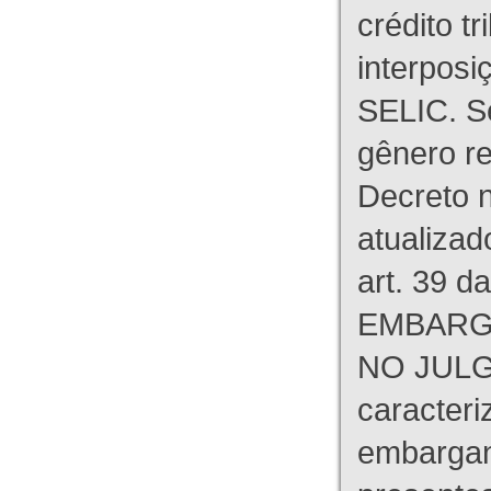
crédito tr
interpos
SELIC. S
gênero re
Decreto n
atualizad
art. 39 d
EMBARG
NO JULG
caracteri
embargant