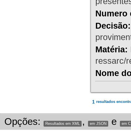
presente
Numero 
Decisão:
proviment
Matéria:
ressarc/re
Nome do 
1
resultados encontr
Opções:
,
e
Resultados em XML
em JSON
em 