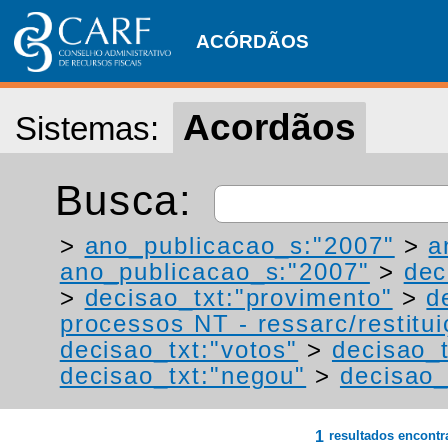
ACÓRDÃOS
Acordãos
Sistemas:
Busca:
>
ano_publicacao_s:"2007"
>
a
ano_publicacao_s:"2007"
>
dec
>
decisao_txt:"provimento"
>
d
processos NT - ressarc/restituiç
decisao_txt:"votos"
>
decisao_t
decisao_txt:"negou"
>
decisao_
1
resultados encont