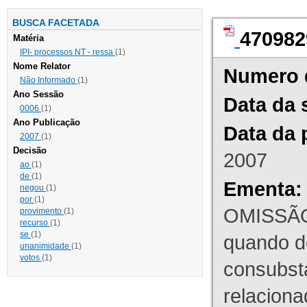
BUSCA FACETADA
470982
Matéria
IPI- processos NT - ressa
(1)
Nome Relator
Numero 
Não Informado
(1)
Ano Sessão
Data da 
0006
(1)
Ano Publicação
Data da 
2007
(1)
Decisão
2007
ao
(1)
de
(1)
Ementa:
negou
(1)
por
(1)
OMISSÃO
provimento
(1)
recurso
(1)
se
(1)
quando d
unanimidade
(1)
votos
(1)
consubst
relaciona