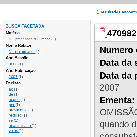
1
resultados encont
BUSCA FACETADA
470982
Matéria
IPI- processos NT - ressa
(1)
Nome Relator
Numero 
Não Informado
(1)
Ano Sessão
Data da 
0006
(1)
Ano Publicação
Data da 
2007
(1)
Decisão
2007
ao
(1)
de
(1)
Ementa:
negou
(1)
por
(1)
OMISSÃO
provimento
(1)
recurso
(1)
se
(1)
quando d
unanimidade
(1)
votos
(1)
consubst