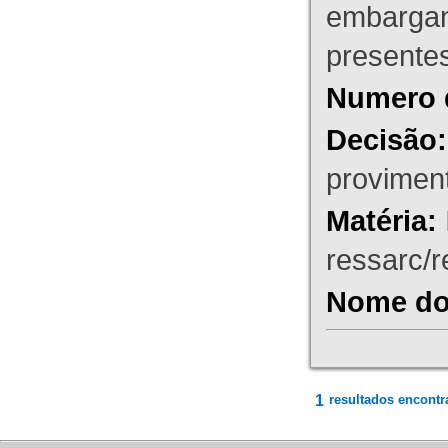
embargant
presente
Numero 
Decisão:
proviment
Matéria:
ressarc/re
Nome do 
1
resultados encontr