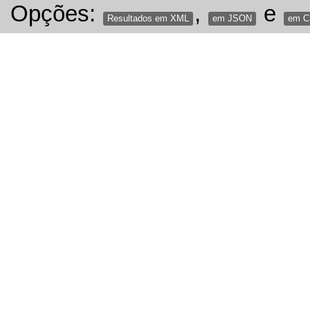
Opções:
,
e
Resultados em XML
em JSON
em 