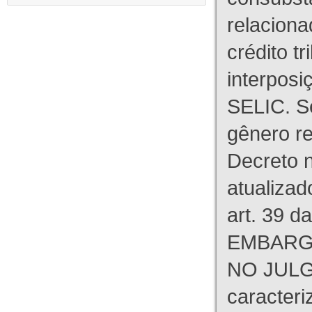
relaciona
crédito tr
interpos
SELIC. S
gênero re
Decreto n
atualizad
art. 39 d
EMBARG
NO JULG
caracteri