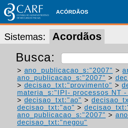
ACÓRDÃOS
Acordãos
Sistemas:
Busca:
>
ano_publicacao_s:"2007"
>
a
ano_publicacao_s:"2007"
>
dec
>
decisao_txt:"provimento"
>
d
materia_s:"IPI- processos NT - r
>
decisao_txt:"ao"
>
decisao_t
decisao_txt:"ao"
>
decisao_txt
ano_publicacao_s:"2007"
>
ano
decisao_txt:"negou"