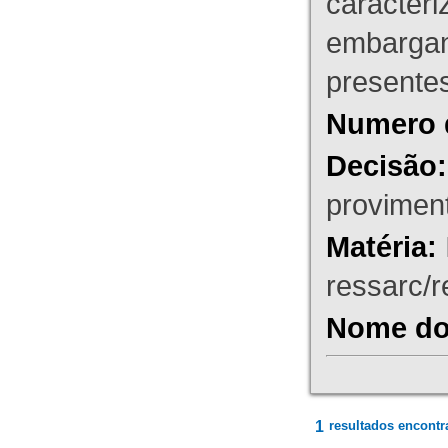
caracteri
embargant
presente
Numero 
Decisão:
proviment
Matéria:
ressarc/re
Nome do 
1
resultados encontr