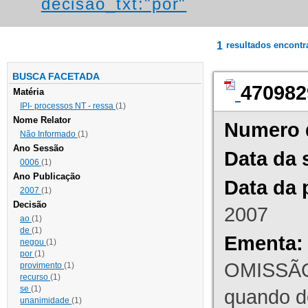
decisao_txt:"por"
1
resultados encont
BUSCA FACETADA
470982
Matéria
IPI- processos NT - ressa
(1)
Nome Relator
Numero 
Não Informado
(1)
Ano Sessão
Data da 
0006
(1)
Ano Publicação
Data da 
2007
(1)
Decisão
2007
ao
(1)
de
(1)
Ementa:
negou
(1)
por
(1)
OMISSÃO
provimento
(1)
recurso
(1)
se
(1)
quando d
unanimidade
(1)