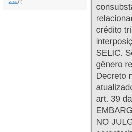
votos
(1)
consubst
relaciona
crédito tr
interpos
SELIC. S
gênero re
Decreto n
atualizad
art. 39 d
EMBARG
NO JULG