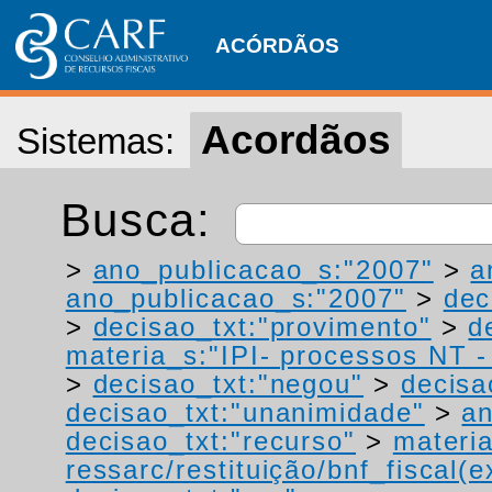
ACÓRDÃOS
Acordãos
Sistemas:
Busca:
>
ano_publicacao_s:"2007"
>
a
ano_publicacao_s:"2007"
>
dec
>
decisao_txt:"provimento"
>
d
materia_s:"IPI- processos NT - r
>
decisao_txt:"negou"
>
decisa
decisao_txt:"unanimidade"
>
a
decisao_txt:"recurso"
>
materia
ressarc/restituição/bnf_fiscal(ex