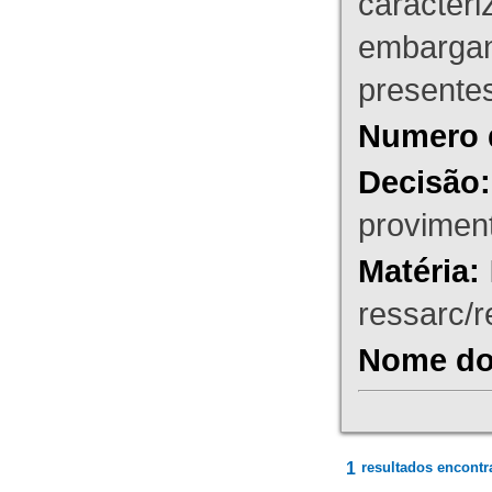
caracteri
embargant
presente
Numero 
Decisão:
proviment
Matéria:
ressarc/re
Nome do 
1
resultados encontr