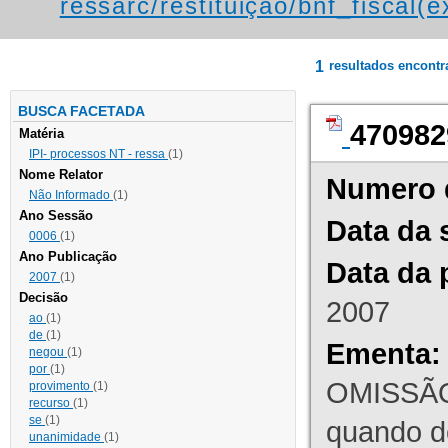
ressarc/restituição/bnf_fiscal(ex
1
resultados encont
BUSCA FACETADA
470982
Matéria
IPI- processos NT - ressa
(1)
Nome Relator
Numero 
Não Informado
(1)
Ano Sessão
Data da 
0006
(1)
Ano Publicação
Data da 
2007
(1)
Decisão
2007
ao
(1)
de
(1)
Ementa:
negou
(1)
por
(1)
OMISSÃO
provimento
(1)
recurso
(1)
se
(1)
quando d
unanimidade
(1)