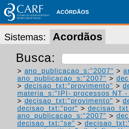
ACÓRDÃOS
Acordãos
Sistemas:
Busca:
>
ano_publicacao_s:"2007"
>
a
ano_publicacao_s:"2007"
>
dec
>
decisao_txt:"provimento"
>
d
materia_s:"IPI- processos NT - r
>
decisao_txt:"provimento"
>
d
decisao_txt:"por"
>
decisao_txt
ano_publicacao_s:"2007"
>
dec
decisao_txt:"se"
>
decisao_txt: