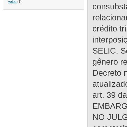
votos
(1)
consubst
relaciona
crédito tr
interpos
SELIC. S
gênero re
Decreto n
atualizad
art. 39 d
EMBARG
NO JULG