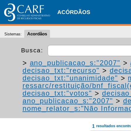
ACÓRDÃOS
Acordãos
Sistemas:
Busca:
>
ano_publicacao_s:"2007"
>
decisao_txt:"recurso"
>
decis
decisao_txt:"unanimidade"
>
ressarc/restituição/bnf_fiscal(
decisao_txt:"votos"
>
decisao
ano_publicacao_s:"2007"
>
de
nome_relator_s:"Não Informa
1
resultados encont