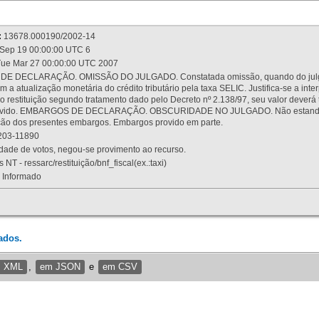
:
13678.000190/2002-14
Sep 19 00:00:00 UTC 6
ue Mar 27 00:00:00 UTC 2007
 DECLARAÇÃO. OMISSÃO DO JULGADO. Constatada omissão, quando do julgamen
m a atualização monetária do crédito tributário pela taxa SELIC. Justifica-se a 
 restituição segundo tratamento dado pelo Decreto nº 2.138/97, seu valor deverá 
rovido. EMBARGOS DE DECLARAÇÃO. OBSCURIDADE NO JULGADO. Não estando dev
osição dos presentes embargos. Embargos provido em parte.
03-11890
ade de votos, negou-se provimento ao recurso.
 NT - ressarc/restituição/bnf_fiscal(ex.:taxi)
Informado
ados.
m XML
,
em JSON
e
em CSV