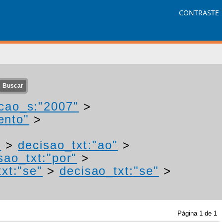
CONTRASTE
cao_s:"2007"
>
ento"
>
"
>
decisao_txt:"ao"
>
sao_txt:"por"
>
xt:"se"
>
decisao_txt:"se"
>
Página
1
de
1