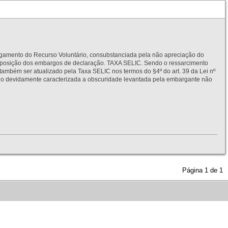
to do Recurso Voluntário, consubstanciada pela não apreciação do
interposição dos embargos de declaração. TAXA SELIC. Sendo o ressarcimento
também ser atualizado pela Taxa SELIC nos termos do §4º do art. 39 da Lei nº
idamente caracterizada a obscuridade levantada pela embargante não
Página
1
de
1