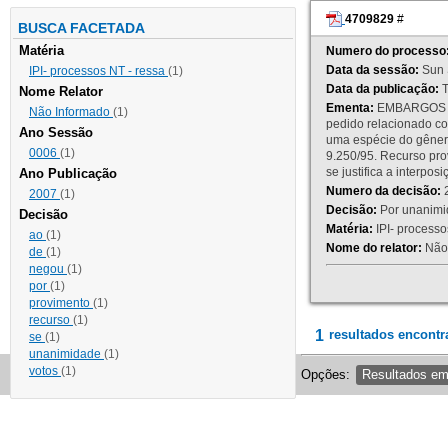
4709829
#
BUSCA FACETADA
Matéria
Numero do processo
Data da sessão:
Sun 
IPI- processos NT - ressa
(1)
Data da publicação:
T
Nome Relator
Ementa:
EMBARGOS DE
Não Informado
(1)
pedido relacionado co
Ano Sessão
uma espécie do gênero
0006
(1)
9.250/95. Recurso p
se justifica a interp
Ano Publicação
Numero da decisão:
2
2007
(1)
Decisão:
Por unanimid
Decisão
Matéria:
IPI- processos
ao
(1)
Nome do relator:
Não 
de
(1)
negou
(1)
por
(1)
provimento
(1)
recurso
(1)
1
resultados encontr
se
(1)
unanimidade
(1)
votos
(1)
Opções:
Resultados e