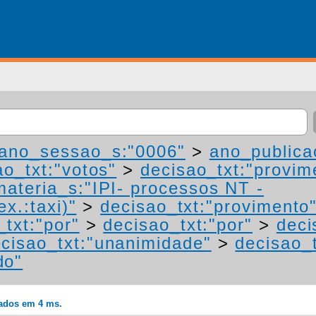
ano_sessao_s:"0006"
>
ano_publica
ao_txt:"votos"
>
decisao_txt:"provim
materia_s:"IPI- processos NT -
ex.:taxi)"
>
decisao_txt:"provimento
_txt:"por"
>
decisao_txt:"por"
>
deci
cisao_txt:"unanimidade"
>
decisao_t
do"
rados em 4 ms.