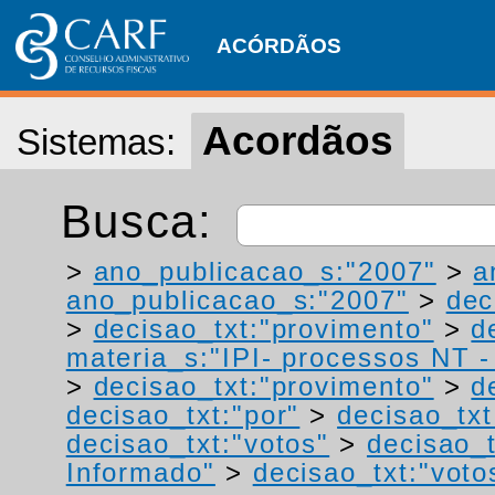
ACÓRDÃOS
Acordãos
Sistemas:
Busca:
>
ano_publicacao_s:"2007"
>
a
ano_publicacao_s:"2007"
>
dec
>
decisao_txt:"provimento"
>
d
materia_s:"IPI- processos NT - r
>
decisao_txt:"provimento"
>
d
decisao_txt:"por"
>
decisao_txt
decisao_txt:"votos"
>
decisao_
Informado"
>
decisao_txt:"voto