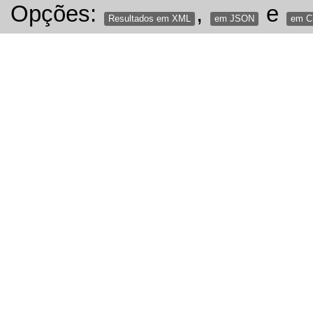
Opções:
,
e
Resultados em XML
em JSON
em 