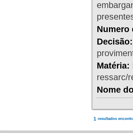
embargant
presente
Numero 
Decisão:
proviment
Matéria:
ressarc/re
Nome do 
1
resultados encontr