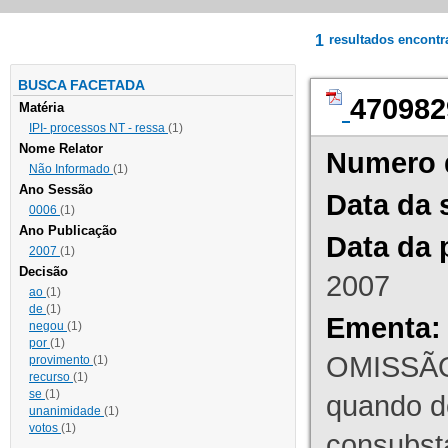
1
resultados encont
BUSCA FACETADA
470982
Matéria
IPI- processos NT - ressa
(1)
Nome Relator
Numero 
Não Informado
(1)
Ano Sessão
Data da 
0006
(1)
Ano Publicação
Data da 
2007
(1)
Decisão
2007
ao
(1)
de
(1)
Ementa:
negou
(1)
por
(1)
OMISSÃO
provimento
(1)
recurso
(1)
se
(1)
quando d
unanimidade
(1)
votos
(1)
consubst