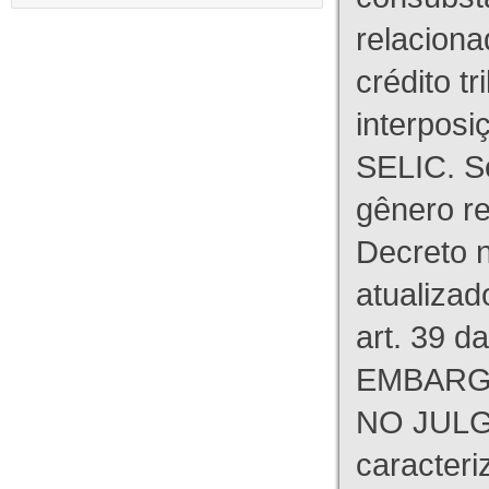
relaciona
crédito tr
interpos
SELIC. S
gênero re
Decreto n
atualizad
art. 39 d
EMBARG
NO JULG
caracteri