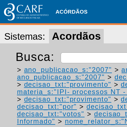
ACÓRDÃOS
Acordãos
Sistemas:
Busca:
>
ano_publicacao_s:"2007"
>
a
ano_publicacao_s:"2007"
>
dec
>
decisao_txt:"provimento"
>
d
materia_s:"IPI- processos NT - r
>
decisao_txt:"provimento"
>
d
decisao_txt:"por"
>
decisao_txt
decisao_txt:"votos"
>
decisao_
Informado"
>
nome_relator_s:"