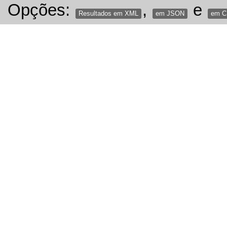
Opções:
,
e
Resultados em XML
em JSON
em 