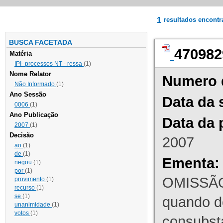
1
resultados encont
BUSCA FACETADA
470982
Matéria
IPI- processos NT - ressa
(1)
Nome Relator
Numero 
Não Informado
(1)
Ano Sessão
Data da 
0006
(1)
Ano Publicação
Data da 
2007
(1)
Decisão
2007
ao
(1)
de
(1)
Ementa:
negou
(1)
por
(1)
OMISSÃO
provimento
(1)
recurso
(1)
se
(1)
quando d
unanimidade
(1)
votos
(1)
consubst