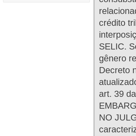
relaciona
crédito tr
interpos
SELIC. S
gênero re
Decreto n
atualizad
art. 39 d
EMBARG
NO JULG
caracteri