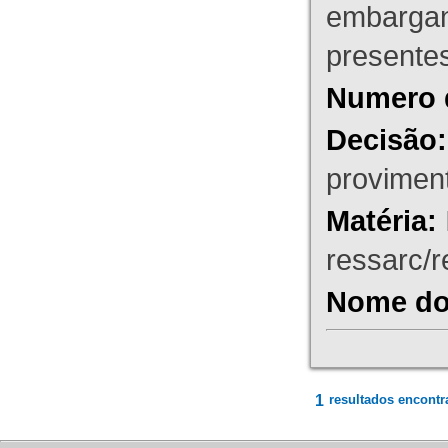
embargant
presente
Numero 
Decisão:
proviment
Matéria:
ressarc/re
Nome do 
1
resultados encontr