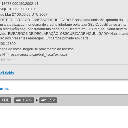
:
13678.000190/2002-14
Sep 19 00:00:00 UTC 6
ue Mar 27 00:00:00 UTC 2007
 DECLARAÇÃO. OMISSÃO DO JULGADO. Constatada omissão, quando do julgamen
m a atualização monetária do crédito tributário pela taxa SELIC. Justifica-se a 
 restituição segundo tratamento dado pelo Decreto nº 2.138/97, seu valor deverá 
rovido. EMBARGOS DE DECLARAÇÃO. OBSCURIDADE NO JULGADO. Não estando dev
osição dos presentes embargos. Embargos provido em parte.
03-11890
ade de votos, negou-se provimento ao recurso.
 NT - ressarc/restituição/bnf_fiscal(ex.:taxi)
Informado
all fields
ados.
m XML
,
em JSON
e
em CSV