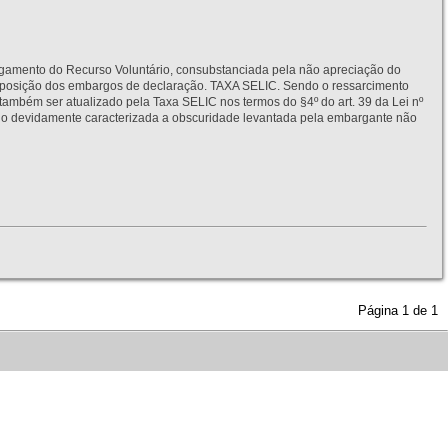
to do Recurso Voluntário, consubstanciada pela não apreciação do
interposição dos embargos de declaração. TAXA SELIC. Sendo o ressarcimento
também ser atualizado pela Taxa SELIC nos termos do §4º do art. 39 da Lei nº
idamente caracterizada a obscuridade levantada pela embargante não
Página
1
de
1