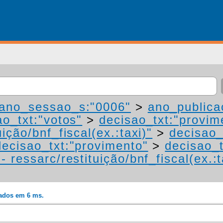
ano_sessao_s:"0006"
>
ano_publica
ao_txt:"votos"
>
decisao_txt:"provim
ição/bnf_fiscal(ex.:taxi)"
>
decisao_
decisao_txt:"provimento"
>
decisao_t
 ressarc/restituição/bnf_fiscal(ex.:t
rados em 6 ms.