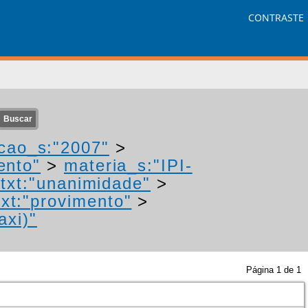
CONTRASTE
cao_s:"2007"
>
ento"
>
materia_s:"IPI-
txt:"unanimidade"
>
xt:"provimento"
>
axi)"
Página
1
de
1