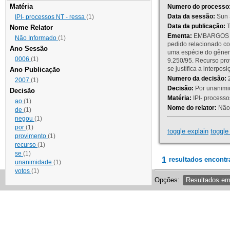
Matéria
Numero do processo
Data da sessão:
Sun 
IPI- processos NT - ressa
(1)
Data da publicação:
T
Nome Relator
Ementa:
EMBARGOS DE
Não Informado
(1)
pedido relacionado co
Ano Sessão
uma espécie do gênero
0006
(1)
9.250/95. Recurso p
se justifica a interp
Ano Publicação
Numero da decisão:
2
2007
(1)
Decisão:
Por unanimid
Decisão
Matéria:
IPI- processos
ao
(1)
Nome do relator:
Não 
de
(1)
negou
(1)
por
(1)
toggle explain
toggle 
provimento
(1)
recurso
(1)
se
(1)
1
resultados encontr
unanimidade
(1)
votos
(1)
Opções:
Resultados e