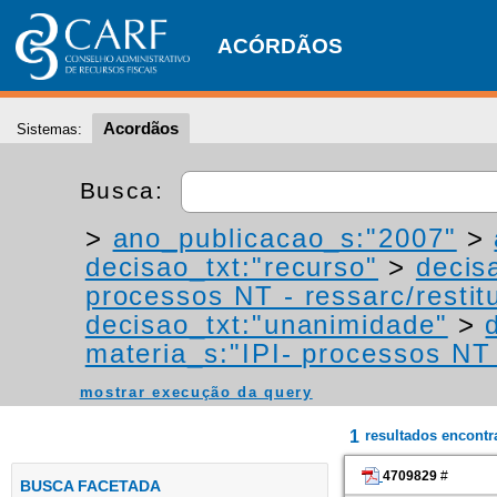
ACÓRDÃOS
Acordãos
Sistemas:
Busca:
>
ano_publicacao_s:"2007"
>
decisao_txt:"recurso"
>
decis
processos NT - ressarc/restitu
decisao_txt:"unanimidade"
>
materia_s:"IPI- processos NT -
mostrar execução da query
1
resultados encont
4709829
#
BUSCA FACETADA