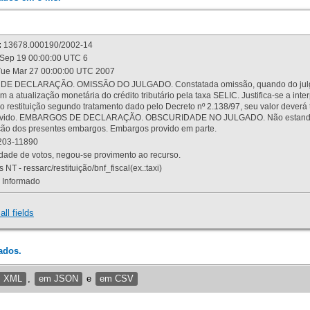
:
13678.000190/2002-14
Sep 19 00:00:00 UTC 6
ue Mar 27 00:00:00 UTC 2007
 DECLARAÇÃO. OMISSÃO DO JULGADO. Constatada omissão, quando do julgamen
m a atualização monetária do crédito tributário pela taxa SELIC. Justifica-se a 
 restituição segundo tratamento dado pelo Decreto nº 2.138/97, seu valor deverá 
rovido. EMBARGOS DE DECLARAÇÃO. OBSCURIDADE NO JULGADO. Não estando dev
osição dos presentes embargos. Embargos provido em parte.
03-11890
ade de votos, negou-se provimento ao recurso.
 NT - ressarc/restituição/bnf_fiscal(ex.:taxi)
Informado
all fields
ados.
m XML
,
em JSON
e
em CSV