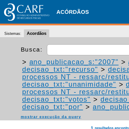
ACÓRDÃOS
Acordãos
Sistemas:
Busca:
>
ano_publicacao_s:"2007"
>
decisao_txt:"recurso"
>
decis
processos NT - ressarc/restitu
decisao_txt:"unanimidade"
>
processos NT - ressarc/restitu
decisao_txt:"votos"
>
decisao
decisao_txt:"por"
>
ano_publi
mostrar execução da query
1
resultados encont