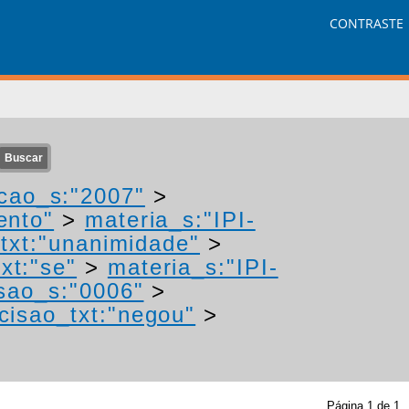
CONTRASTE
cao_s:"2007"
>
ento"
>
materia_s:"IPI-
txt:"unanimidade"
>
xt:"se"
>
materia_s:"IPI-
sao_s:"0006"
>
cisao_txt:"negou"
>
Página
1
de
1