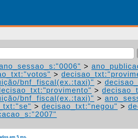
ano_sessao_s:"0006"
>
ano_publica
ao_txt:"votos"
>
decisao_txt:"provim
ição/bnf_fiscal(ex.:taxi)"
>
decisao_
decisao_txt:"provimento"
>
decisao_t
ição/bnf_fiscal(ex.:taxi)"
>
ano_ses
_txt:"se"
>
decisao_txt:"negou"
>
de
cacao_s:"2007"
rados em 5 ms.