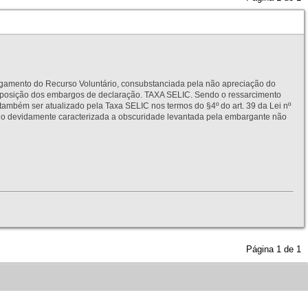
to do Recurso Voluntário, consubstanciada pela não apreciação do
interposição dos embargos de declaração. TAXA SELIC. Sendo o ressarcimento
também ser atualizado pela Taxa SELIC nos termos do §4º do art. 39 da Lei nº
idamente caracterizada a obscuridade levantada pela embargante não
Página
1
de
1