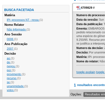
4709829
#
BUSCA FACETADA
Matéria
Numero do processo
Data da sessão:
Sun 
IPI- processos NT - ressa
(1)
Data da publicação:
T
Nome Relator
Ementa:
EMBARGOS DE
Não Informado
(1)
pedido relacionado co
Ano Sessão
uma espécie do gênero
0006
(1)
9.250/95. Recurso p
se justifica a interp
Ano Publicação
Numero da decisão:
2
2007
(1)
Decisão:
Por unanimid
Decisão
Matéria:
IPI- processos
ao
(1)
Nome do relator:
Não 
de
(1)
negou
(1)
por
(1)
toggle explain
toggle 
provimento
(1)
recurso
(1)
se
(1)
1
resultados encontr
unanimidade
(1)
votos
(1)
Opções:
Resultados e