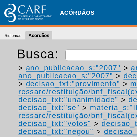
ACÓRDÃOS
Acordãos
Sistemas:
Busca:
>
ano_publicacao_s:"2007"
>
a
ano_publicacao_s:"2007"
>
dec
>
decisao_txt:"provimento"
>
m
ressarc/restituição/bnf_fiscal(ex
decisao_txt:"unanimidade"
>
de
decisao_txt:"se"
>
materia_s:"
ressarc/restituição/bnf_fiscal(ex
decisao_txt:"votos"
>
decisao_t
decisao_txt:"negou"
>
decisao_