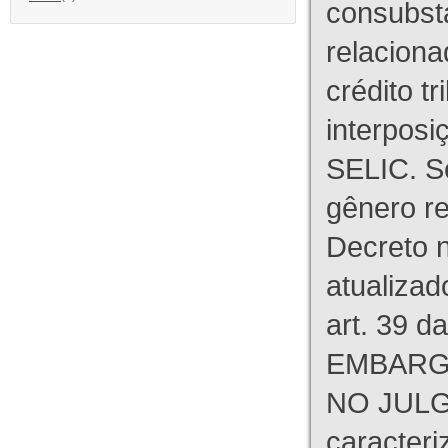
consubst
relaciona
crédito tr
interpos
SELIC. S
gênero re
Decreto n
atualizad
art. 39 d
EMBARG
NO JULG
caracteri