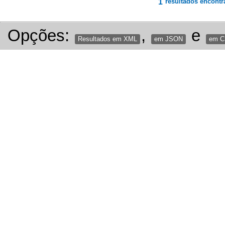
1
resultados encontr
Opções:
,
e
Resultados em XML
em JSON
em 