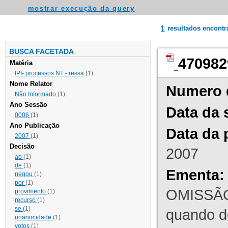
mostrar execução da query
1
resultados encont
BUSCA FACETADA
470982
Matéria
IPI- processos NT - ressa
(1)
Nome Relator
Numero 
Não Informado
(1)
Ano Sessão
Data da 
0006
(1)
Ano Publicação
Data da 
2007
(1)
Decisão
2007
ao
(1)
de
(1)
Ementa:
negou
(1)
por
(1)
OMISSÃO
provimento
(1)
recurso
(1)
se
(1)
quando d
unanimidade
(1)
votos
(1)