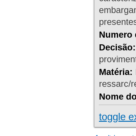
embargant
presente
Numero 
Decisão:
proviment
Matéria:
ressarc/re
Nome do 
toggle e