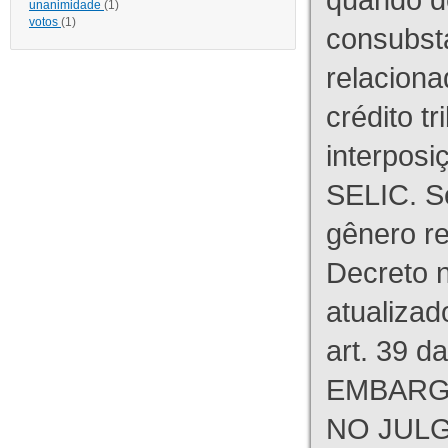
unanimidade
(1)
votos
(1)
consubst
relaciona
crédito tr
interpos
SELIC. S
gênero re
Decreto n
atualizad
art. 39 d
EMBARG
NO JULG