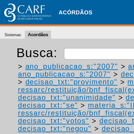
ACÓRDÃOS
Acordãos
Sistemas:
Busca:
>
ano_publicacao_s:"2007"
>
a
ano_publicacao_s:"2007"
>
dec
>
decisao_txt:"provimento"
>
m
ressarc/restituição/bnf_fiscal(ex
decisao_txt:"unanimidade"
>
de
decisao_txt:"se"
>
materia_s:"
ressarc/restituição/bnf_fiscal(ex
decisao_txt:"votos"
>
decisao_t
decisao_txt:"negou"
>
decisao_