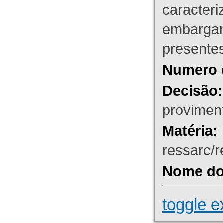
caracteri
embargant
presente
Numero 
Decisão:
proviment
Matéria:
ressarc/re
Nome do 
toggle e