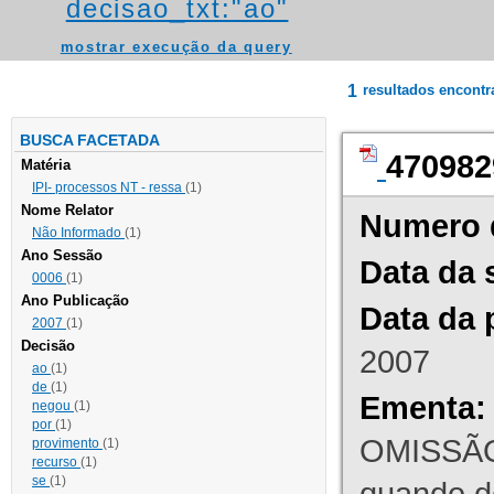
decisao_txt:"ao"
mostrar execução da query
1
resultados encont
BUSCA FACETADA
470982
Matéria
IPI- processos NT - ressa
(1)
Nome Relator
Numero 
Não Informado
(1)
Ano Sessão
Data da 
0006
(1)
Ano Publicação
Data da 
2007
(1)
Decisão
2007
ao
(1)
de
(1)
Ementa:
negou
(1)
por
(1)
OMISSÃO
provimento
(1)
recurso
(1)
se
(1)
quando d