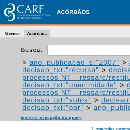
ACÓRDÃOS
Acordãos
Sistemas:
Busca:
>
ano_publicacao_s:"2007"
>
decisao_txt:"recurso"
>
decis
processos NT - ressarc/restitu
decisao_txt:"unanimidade"
>
processos NT - ressarc/restitu
decisao_txt:"votos"
>
decisao
decisao_txt:"por"
>
ano_publi
mostrar execução da query
1
resultados encont