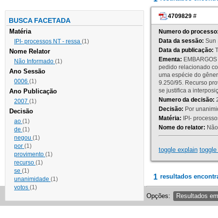
4709829
#
BUSCA FACETADA
Matéria
Numero do processo
Data da sessão:
Sun 
IPI- processos NT - ressa
(1)
Data da publicação:
T
Nome Relator
Ementa:
EMBARGOS DE
Não Informado
(1)
pedido relacionado co
Ano Sessão
uma espécie do gênero
0006
(1)
9.250/95. Recurso p
se justifica a interp
Ano Publicação
Numero da decisão:
2
2007
(1)
Decisão:
Por unanimid
Decisão
Matéria:
IPI- processos
ao
(1)
Nome do relator:
Não 
de
(1)
negou
(1)
por
(1)
toggle explain
toggle 
provimento
(1)
recurso
(1)
se
(1)
1
resultados encontr
unanimidade
(1)
votos
(1)
Opções:
Resultados e