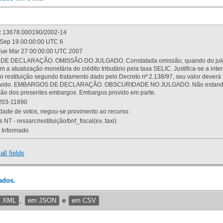
:
13678.000190/2002-14
Sep 19 00:00:00 UTC 6
ue Mar 27 00:00:00 UTC 2007
 DECLARAÇÃO. OMISSÃO DO JULGADO. Constatada omissão, quando do julgamen
m a atualização monetária do crédito tributário pela taxa SELIC. Justifica-se a 
 restituição segundo tratamento dado pelo Decreto nº 2.138/97, seu valor deverá 
rovido. EMBARGOS DE DECLARAÇÃO. OBSCURIDADE NO JULGADO. Não estando dev
osição dos presentes embargos. Embargos provido em parte.
03-11890
ade de votos, negou-se provimento ao recurso.
 NT - ressarc/restituição/bnf_fiscal(ex.:taxi)
Informado
all fields
ados.
m XML
,
em JSON
e
em CSV