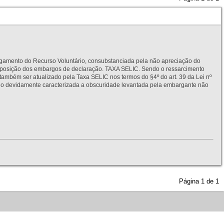
to do Recurso Voluntário, consubstanciada pela não apreciação do
interposição dos embargos de declaração. TAXA SELIC. Sendo o ressarcimento
também ser atualizado pela Taxa SELIC nos termos do §4º do art. 39 da Lei nº
idamente caracterizada a obscuridade levantada pela embargante não
Página
1
de
1