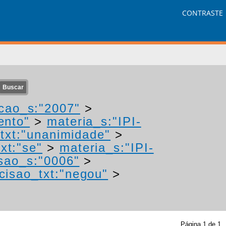
CONTRASTE
cao_s:"2007"
>
ento"
>
materia_s:"IPI-
txt:"unanimidade"
>
xt:"se"
>
materia_s:"IPI-
sao_s:"0006"
>
cisao_txt:"negou"
>
Página
1
de
1