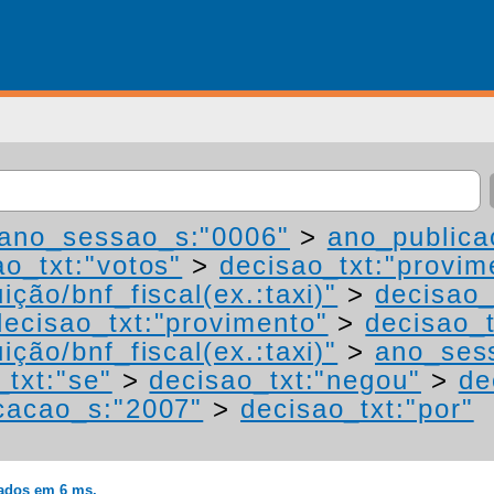
ano_sessao_s:"0006"
>
ano_publica
ao_txt:"votos"
>
decisao_txt:"provim
ição/bnf_fiscal(ex.:taxi)"
>
decisao_
decisao_txt:"provimento"
>
decisao_t
ição/bnf_fiscal(ex.:taxi)"
>
ano_ses
_txt:"se"
>
decisao_txt:"negou"
>
de
cacao_s:"2007"
>
decisao_txt:"por"
rados em 6 ms.