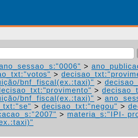
ano_sessao_s:"0006"
>
ano_publica
ao_txt:"votos"
>
decisao_txt:"provim
ição/bnf_fiscal(ex.:taxi)"
>
decisao_
decisao_txt:"provimento"
>
decisao_t
ição/bnf_fiscal(ex.:taxi)"
>
ano_ses
_txt:"se"
>
decisao_txt:"negou"
>
de
cacao_s:"2007"
>
materia_s:"IPI- p
ex.:taxi)"