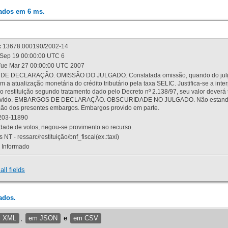
rados em 6 ms.
:
13678.000190/2002-14
Sep 19 00:00:00 UTC 6
ue Mar 27 00:00:00 UTC 2007
 DECLARAÇÃO. OMISSÃO DO JULGADO. Constatada omissão, quando do julgamen
m a atualização monetária do crédito tributário pela taxa SELIC. Justifica-se a 
 restituição segundo tratamento dado pelo Decreto nº 2.138/97, seu valor deverá 
rovido. EMBARGOS DE DECLARAÇÃO. OBSCURIDADE NO JULGADO. Não estando dev
osição dos presentes embargos. Embargos provido em parte.
03-11890
ade de votos, negou-se provimento ao recurso.
 NT - ressarc/restituição/bnf_fiscal(ex.:taxi)
Informado
all fields
ados.
m XML
,
em JSON
e
em CSV