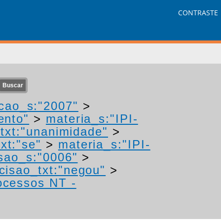
CONTRASTE
cao_s:"2007"
>
ento"
>
materia_s:"IPI-
txt:"unanimidade"
>
xt:"se"
>
materia_s:"IPI-
sao_s:"0006"
>
cisao_txt:"negou"
>
rocessos NT -