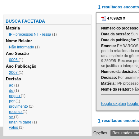
1
resultados encont
4709829
#
BUSCA FACETADA
Matéria
Numero do processo
Data da sessão:
Sun 
IPI- processos NT - ressa
(1)
Data da publicação:
T
Nome Relator
Ementa:
EMBARGOS DE
Não Informado
(1)
pedido relacionado co
Ano Sessão
uma espécie do gênero
0006
(1)
9.250/95. Recurso p
se justifica a interp
Ano Publicação
Numero da decisão:
2
2007
(1)
Decisão:
Por unanimid
Decisão
Matéria:
IPI- processos
ao
(1)
Nome do relator:
Não 
de
(1)
negou
(1)
por
(1)
toggle explain
toggle 
provimento
(1)
recurso
(1)
se
(1)
1
resultados encontr
unanimidade
(1)
votos
(1)
Opções:
Resultados e