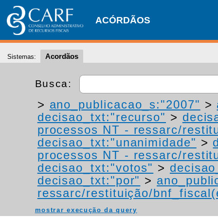
ACÓRDÃOS
Acordãos
Sistemas:
Busca:
>
ano_publicacao_s:"2007"
>
decisao_txt:"recurso"
>
decis
processos NT - ressarc/restitu
decisao_txt:"unanimidade"
>
processos NT - ressarc/restitu
decisao_txt:"votos"
>
decisao
decisao_txt:"por"
>
ano_publi
ressarc/restituição/bnf_fiscal(
mostrar execução da query