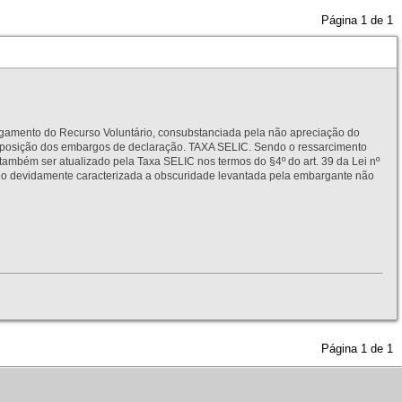
Página
1
de
1
to do Recurso Voluntário, consubstanciada pela não apreciação do
interposição dos embargos de declaração. TAXA SELIC. Sendo o ressarcimento
também ser atualizado pela Taxa SELIC nos termos do §4º do art. 39 da Lei nº
idamente caracterizada a obscuridade levantada pela embargante não
Página
1
de
1