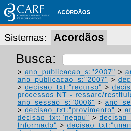
ACÓRDÃOS
Acordãos
Sistemas:
Busca:
>
ano_publicacao_s:"2007"
>
a
ano_publicacao_s:"2007"
>
dec
>
decisao_txt:"recurso"
>
deci
processos NT - ressarc/restituiç
ano_sessao_s:"0006"
>
ano_se
>
decisao_txt:"provimento"
>
a
decisao_txt:"negou"
>
decisao_
Informado"
>
decisao_txt:"una