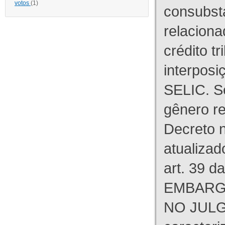
votos
(1)
consubst
relaciona
crédito tr
interpos
SELIC. S
gênero re
Decreto n
atualizad
art. 39 d
EMBARG
NO JULG