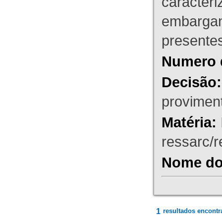
caracteri
embargant
presente
Numero 
Decisão:
proviment
Matéria:
ressarc/re
Nome do 
1
resultados encontr