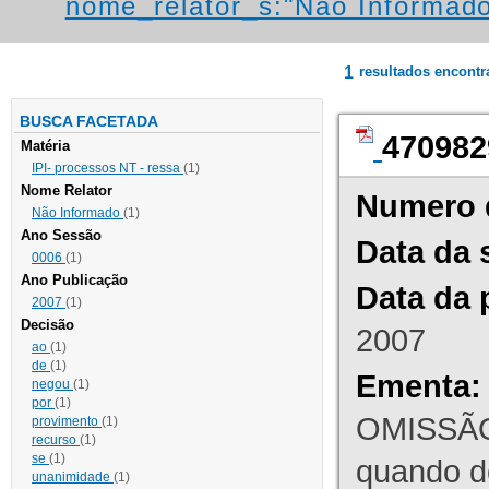
nome_relator_s:"Não Informad
1
resultados encont
BUSCA FACETADA
470982
Matéria
IPI- processos NT - ressa
(1)
Nome Relator
Numero 
Não Informado
(1)
Ano Sessão
Data da 
0006
(1)
Ano Publicação
Data da 
2007
(1)
Decisão
2007
ao
(1)
de
(1)
Ementa:
negou
(1)
por
(1)
OMISSÃO
provimento
(1)
recurso
(1)
se
(1)
quando d
unanimidade
(1)