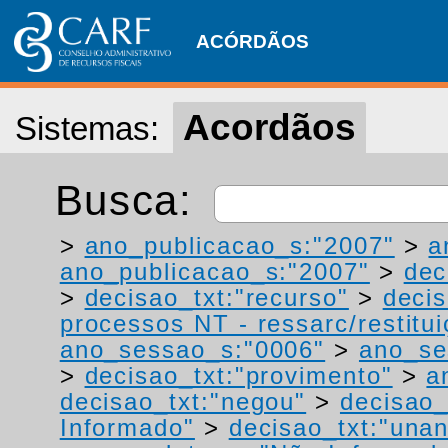
ACÓRDÃOS
Acordãos
Sistemas:
Busca:
>
ano_publicacao_s:"2007"
>
a
ano_publicacao_s:"2007"
>
dec
>
decisao_txt:"recurso"
>
deci
processos NT - ressarc/restituiç
ano_sessao_s:"0006"
>
ano_se
>
decisao_txt:"provimento"
>
a
decisao_txt:"negou"
>
decisao_
Informado"
>
decisao_txt:"una