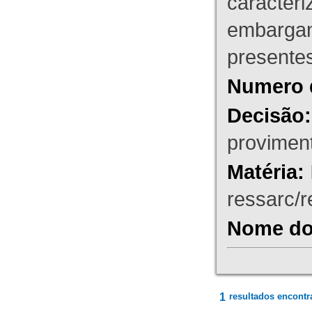
caracteri
embargant
presente
Numero 
Decisão:
proviment
Matéria:
ressarc/re
Nome do 
1
resultados encontr