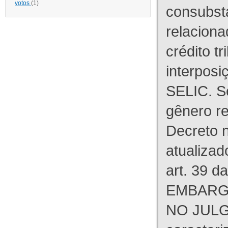
votos
(1)
consubst
relaciona
crédito tr
interpos
SELIC. S
gênero re
Decreto n
atualizad
art. 39 d
EMBARG
NO JULG