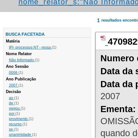
nome_relator_s:"Não Informad
1
resultados encont
BUSCA FACETADA
470982
Matéria
IPI- processos NT - ressa
(1)
Nome Relator
Numero 
Não Informado
(1)
Ano Sessão
Data da 
0006
(1)
Ano Publicação
Data da 
2007
(1)
Decisão
2007
ao
(1)
de
(1)
Ementa:
negou
(1)
por
(1)
OMISSÃO
provimento
(1)
recurso
(1)
se
(1)
quando d
unanimidade
(1)