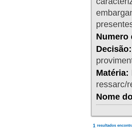
caracteri
embargant
presente
Numero 
Decisão:
proviment
Matéria:
ressarc/re
Nome do 
1
resultados encontr