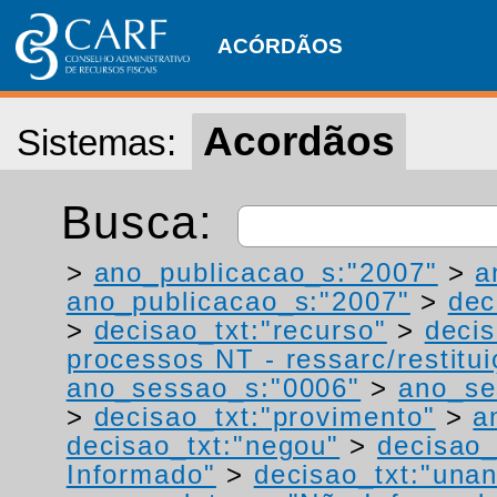
ACÓRDÃOS
Acordãos
Sistemas:
Busca:
>
ano_publicacao_s:"2007"
>
a
ano_publicacao_s:"2007"
>
dec
>
decisao_txt:"recurso"
>
deci
processos NT - ressarc/restituiç
ano_sessao_s:"0006"
>
ano_se
>
decisao_txt:"provimento"
>
a
decisao_txt:"negou"
>
decisao_
Informado"
>
decisao_txt:"una