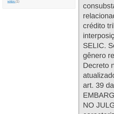
votos
(1)
consubst
relaciona
crédito tr
interpos
SELIC. S
gênero re
Decreto n
atualizad
art. 39 d
EMBARG
NO JULG