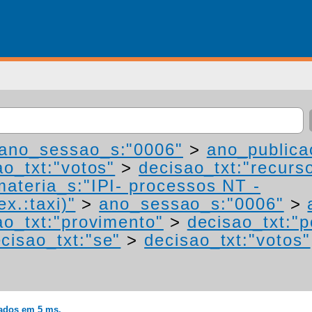
ano_sessao_s:"0006"
>
ano_publica
ao_txt:"votos"
>
decisao_txt:"recurs
materia_s:"IPI- processos NT -
ex.:taxi)"
>
ano_sessao_s:"0006"
>
ao_txt:"provimento"
>
decisao_txt:"p
cisao_txt:"se"
>
decisao_txt:"votos"
rados em 5 ms.