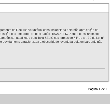
to do Recurso Voluntário, consubstanciada pela não apreciação do
interposição dos embargos de declaração. TAXA SELIC. Sendo o ressarcimento
também ser atualizado pela Taxa SELIC nos termos do §4º do art. 39 da Lei nº
idamente caracterizada a obscuridade levantada pela embargante não
Página
1
de
1