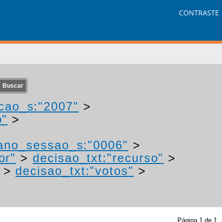
CONTRASTE
cao_s:"2007"
>
o"
>
ano_sessao_s:"0006"
>
or"
>
decisao_txt:"recurso"
>
>
decisao_txt:"votos"
>
Página
1
de
1