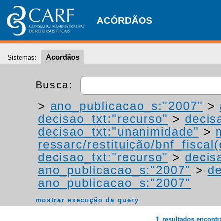
ACÓRDÃOS
Acordãos
Sistemas:
Busca:
>
ano_publicacao_s:"2007"
>
decisao_txt:"recurso"
>
decis
decisao_txt:"unanimidade"
>
ressarc/restituição/bnf_fiscal(
decisao_txt:"recurso"
>
decis
ano_publicacao_s:"2007"
>
de
ano_publicacao_s:"2007"
mostrar execução da query
1
resultados encont