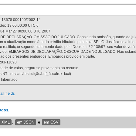
:
13678.000190/2002-14
Sep 19 00:00:00 UTC 6
ue Mar 27 00:00:00 UTC 2007
 DECLARAÇÃO. OMISSÃO DO JULGADO. Constatada omissão, quando do julgamen
m a atualização monetária do crédito tributário pela taxa SELIC. Justifica-se a 
 restituição segundo tratamento dado pelo Decreto nº 2.138/97, seu valor deverá 
rovido. EMBARGOS DE DECLARAÇÃO. OBSCURIDADE NO JULGADO. Não estando dev
osição dos presentes embargos. Embargos provido em parte.
03-11890
ade de votos, negou-se provimento ao recurso.
 NT - ressarc/restituição/bnf_fiscal(ex.:taxi)
Informado
all fields
ados.
m XML
,
em JSON
e
em CSV