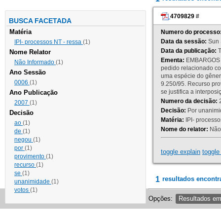
4709829
#
BUSCA FACETADA
Matéria
Numero do processo
Data da sessão:
Sun 
IPI- processos NT - ressa
(1)
Data da publicação:
T
Nome Relator
Ementa:
EMBARGOS DE
Não Informado
(1)
pedido relacionado co
Ano Sessão
uma espécie do gênero
0006
(1)
9.250/95. Recurso p
se justifica a interp
Ano Publicação
Numero da decisão:
2
2007
(1)
Decisão:
Por unanimid
Decisão
Matéria:
IPI- processos
ao
(1)
Nome do relator:
Não 
de
(1)
negou
(1)
por
(1)
toggle explain
toggle 
provimento
(1)
recurso
(1)
se
(1)
1
resultados encontr
unanimidade
(1)
votos
(1)
Opções:
Resultados e