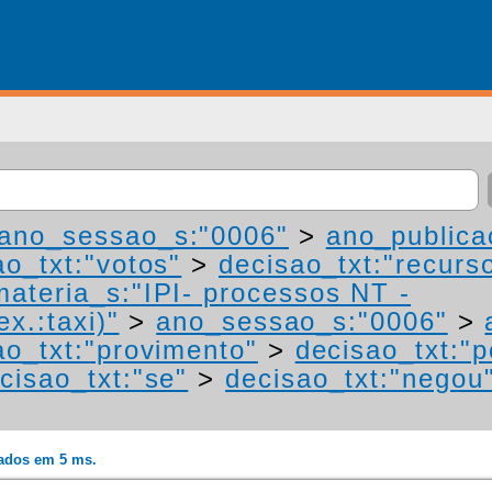
ano_sessao_s:"0006"
>
ano_publica
ao_txt:"votos"
>
decisao_txt:"recurs
materia_s:"IPI- processos NT -
ex.:taxi)"
>
ano_sessao_s:"0006"
>
ao_txt:"provimento"
>
decisao_txt:"p
cisao_txt:"se"
>
decisao_txt:"negou
rados em 5 ms.