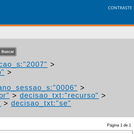
CONTRASTE
cao_s:"2007"
>
o"
>
ano_sessao_s:"0006"
>
or"
>
decisao_txt:"recurso"
>
"
>
decisao_txt:"se"
Página
1
de
1