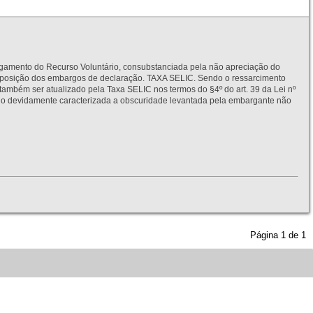
to do Recurso Voluntário, consubstanciada pela não apreciação do
interposição dos embargos de declaração. TAXA SELIC. Sendo o ressarcimento
também ser atualizado pela Taxa SELIC nos termos do §4º do art. 39 da Lei nº
idamente caracterizada a obscuridade levantada pela embargante não
Página
1
de
1