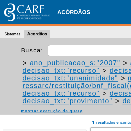
ACÓRDÃOS
Acordãos
Sistemas:
Busca:
>
ano_publicacao_s:"2007"
>
decisao_txt:"recurso"
>
decis
decisao_txt:"unanimidade"
>
ressarc/restituição/bnf_fiscal(
decisao_txt:"recurso"
>
decis
decisao_txt:"provimento"
>
de
mostrar execução da query
1
resultados encont