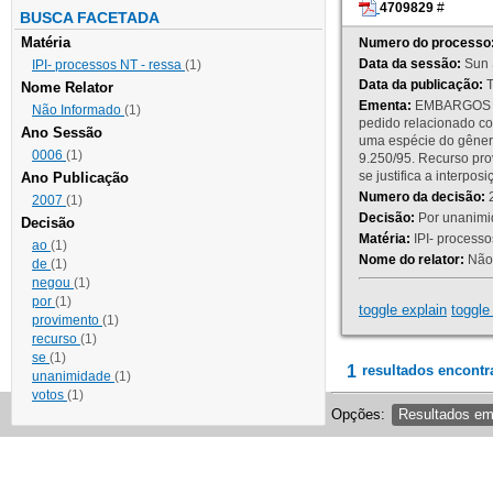
4709829
#
BUSCA FACETADA
Matéria
Numero do processo
Data da sessão:
Sun 
IPI- processos NT - ressa
(1)
Data da publicação:
T
Nome Relator
Ementa:
EMBARGOS DE
Não Informado
(1)
pedido relacionado co
Ano Sessão
uma espécie do gênero
0006
(1)
9.250/95. Recurso p
se justifica a interp
Ano Publicação
Numero da decisão:
2
2007
(1)
Decisão:
Por unanimid
Decisão
Matéria:
IPI- processos
ao
(1)
Nome do relator:
Não 
de
(1)
negou
(1)
por
(1)
toggle explain
toggle 
provimento
(1)
recurso
(1)
se
(1)
1
resultados encontr
unanimidade
(1)
votos
(1)
Opções:
Resultados e