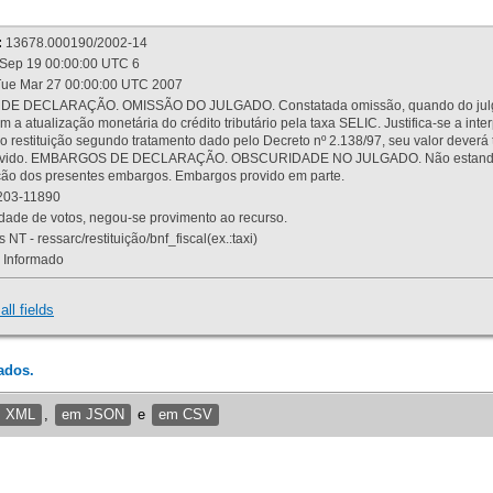
:
13678.000190/2002-14
Sep 19 00:00:00 UTC 6
ue Mar 27 00:00:00 UTC 2007
 DECLARAÇÃO. OMISSÃO DO JULGADO. Constatada omissão, quando do julgamen
m a atualização monetária do crédito tributário pela taxa SELIC. Justifica-se a 
 restituição segundo tratamento dado pelo Decreto nº 2.138/97, seu valor deverá 
rovido. EMBARGOS DE DECLARAÇÃO. OBSCURIDADE NO JULGADO. Não estando dev
osição dos presentes embargos. Embargos provido em parte.
03-11890
ade de votos, negou-se provimento ao recurso.
 NT - ressarc/restituição/bnf_fiscal(ex.:taxi)
Informado
all fields
ados.
m XML
,
em JSON
e
em CSV