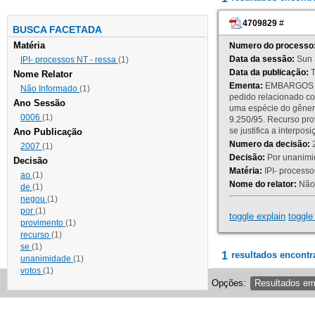
4709829
#
BUSCA FACETADA
Matéria
Numero do processo
Data da sessão:
Sun 
IPI- processos NT - ressa
(1)
Data da publicação:
T
Nome Relator
Ementa:
EMBARGOS DE
Não Informado
(1)
pedido relacionado co
Ano Sessão
uma espécie do gênero
0006
(1)
9.250/95. Recurso p
se justifica a interp
Ano Publicação
Numero da decisão:
2
2007
(1)
Decisão:
Por unanimid
Decisão
Matéria:
IPI- processos
ao
(1)
Nome do relator:
Não 
de
(1)
negou
(1)
por
(1)
toggle explain
toggle 
provimento
(1)
recurso
(1)
se
(1)
1
resultados encontr
unanimidade
(1)
votos
(1)
Opções:
Resultados e