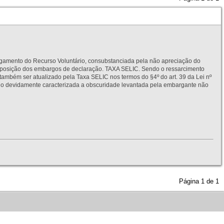
to do Recurso Voluntário, consubstanciada pela não apreciação do
interposição dos embargos de declaração. TAXA SELIC. Sendo o ressarcimento
também ser atualizado pela Taxa SELIC nos termos do §4º do art. 39 da Lei nº
idamente caracterizada a obscuridade levantada pela embargante não
Página
1
de
1