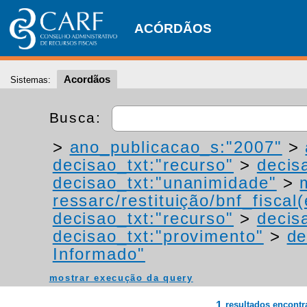
ACÓRDÃOS
Acordãos
Sistemas:
Busca:
>
ano_publicacao_s:"2007"
>
decisao_txt:"recurso"
>
decis
decisao_txt:"unanimidade"
>
ressarc/restituição/bnf_fiscal(
decisao_txt:"recurso"
>
decis
decisao_txt:"provimento"
>
de
Informado"
mostrar execução da query
1
resultados encont