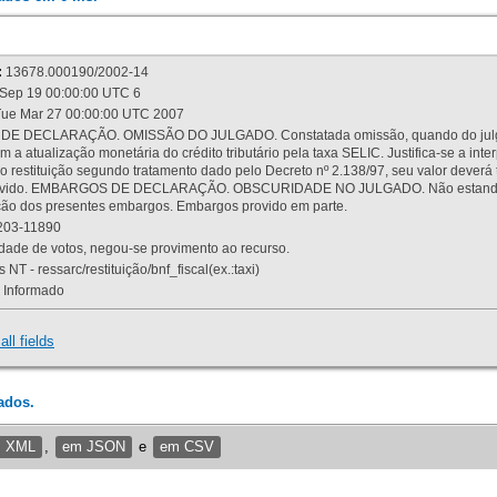
:
13678.000190/2002-14
Sep 19 00:00:00 UTC 6
ue Mar 27 00:00:00 UTC 2007
 DECLARAÇÃO. OMISSÃO DO JULGADO. Constatada omissão, quando do julgamen
m a atualização monetária do crédito tributário pela taxa SELIC. Justifica-se a 
 restituição segundo tratamento dado pelo Decreto nº 2.138/97, seu valor deverá 
rovido. EMBARGOS DE DECLARAÇÃO. OBSCURIDADE NO JULGADO. Não estando dev
osição dos presentes embargos. Embargos provido em parte.
03-11890
ade de votos, negou-se provimento ao recurso.
 NT - ressarc/restituição/bnf_fiscal(ex.:taxi)
Informado
all fields
ados.
m XML
,
em JSON
e
em CSV