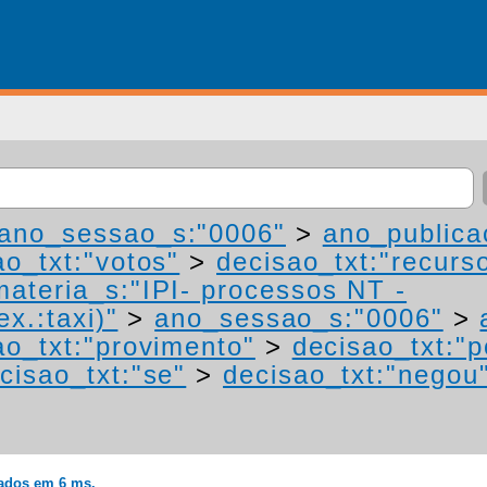
ano_sessao_s:"0006"
>
ano_publica
ao_txt:"votos"
>
decisao_txt:"recurs
materia_s:"IPI- processos NT -
ex.:taxi)"
>
ano_sessao_s:"0006"
>
ao_txt:"provimento"
>
decisao_txt:"p
cisao_txt:"se"
>
decisao_txt:"negou
rados em 6 ms.