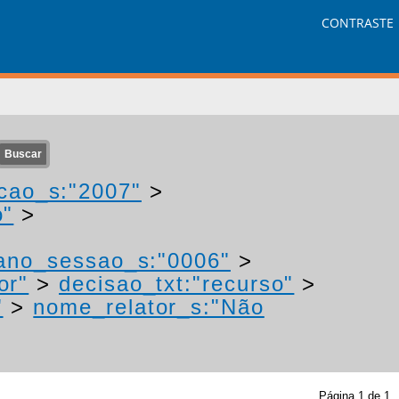
CONTRASTE
cao_s:"2007"
>
o"
>
ano_sessao_s:"0006"
>
or"
>
decisao_txt:"recurso"
>
"
>
nome_relator_s:"Não
Página
1
de
1